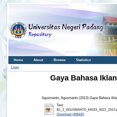
Home
About
Browse
Statistics
Login
Gaya Bahasa Iklan
Agusmanto, Agusmanto
(2013)
Gaya Bahasa Ikla
Text
B1_2_AGUSMANTO_64033_4022_2013.p
Download (486kB)