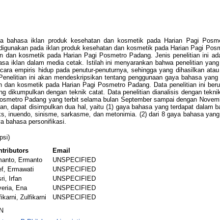
ya bahasa iklan produk kesehatan dan kosmetik pada Harian Pagi Posmet
digunakan pada iklan produk kesehatan dan kosmetik pada Harian Pagi Pos
dan kosmetik pada Harian Pagi Posmetro Padang. Jenis penelitian ini adala
sa iklan dalam media cetak. Istilah ini menyarankan bahwa penelitian ya
ra empiris hidup pada penutur-penuturnya, sehingga yang dihasilkan atau 
. Penelitian ini akan mendeskripsikan tentang penggunaan gaya bahasa ya
tan dan kosmetik pada Harian Pagi Posmetro Padang. Data penelitian ini ber
dikumpulkan dengan teknik catat. Data penelitian dianalisis dengan teknik a
i Posmetro Padang yang terbit selama bulan September sampai dengan November
tian, dapat disimpulkan dua hal, yaitu (1) gaya bahasa yang terdapat dalam
adoks, inuendo, sinisme, sarkasme, dan metonimia. (2) dari 8 gaya bahasa y
 bahasa personifikasi.
psi)
tributors
Email
manto, Ermanto
UNSPECIFIED
ef, Ermawati
UNSPECIFIED
ri, Irfan
UNSPECIFIED
eria, Ena
UNSPECIFIED
fikarni, Zulfikarni
UNSPECIFIED
N