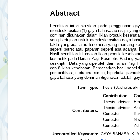
Abstract
Penelitian ini difokuskan pada penggunaan ga
mendeskripsikan (1) gaya bahasa apa saja yang 
dominan digunakan dalam iklan produk kesehatan 
yang bertujuan untuk mendeskripsikan gaya baha
fakta yang ada atau fenomena yang memang seca
seperti potret atau paparan seperti apa adanya
Hasil penelitian ini adalah iklan produk keseha
kosmetik pada Harian Pagi Posmetro Padang yang 
deskriptif. Data yang diperoleh dari Harian Pag
dan 8 iklan kesehatan. Berdasarkan hasil peneli
personifikasi, metafora, simile, hiperbola, par
gaya bahasa yang dominan digunakan adalah gaya
Item Type:
Thesis (Bachelor/Skri
Contribution
Con
Thesis advisor
Er
Thesis advisor
Ari
Contributors:
Corrector
Bas
Corrector
Nov
Corrector
Zul
Uncontrolled Keywords:
GAYA BAHASA IKLA