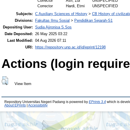
Corrector
Asri, Zul
UNSPECIFIED
Corrector
Hardi, Etmi
UNSPECIFIED
Subjects:
C Auxiliary Sciences of History
>
CB History of civilizat
Divisions:
Fakultas Ilmu Sosial
>
Pendidikan Sejarah-S1
Depositing User:
Sudia Ajjronisa S.Sos
Date Deposited:
26 May 2025 03:22
Last Modified:
04 Aug 2026 07:11
URI:
https://repository.unp.ac.id/id/eprint/12198
Actions (login require
View Item
Repository Universitas Negeri Padang is powered by
EPrints 3.4
which is devel
About EPrints
|
Accessibility