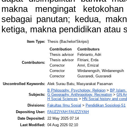
makna mengingat ketokohan 
sebagai panutan; kedua, makna
ketiga, makna pendidikan atau so
Item Type:
Thesis (Bachelor/Skripsi)
Contribution
Contributors
Thesis advisor
Febrianto, Adri
Thesis advisor
Fitriani, Erda
Contributors:
Corrector
Amri, Emizal
Corrector
Wirdanengsih, Wirdanengsih
Corrector
Gusraredi, Gusraredi
Uncontrolled Keywords:
Alek Surau Batu, Masyarakat Pasaman
B Philosophy. Psychology. Religion
>
BP Islam.
Subjects:
G Geography. Anthropology. Recreation
>
GN An
H Social Sciences
>
HN Social history and cond
Divisions:
Fakultas Ilmu Sosial
>
Pendidikan Sosiologi-S1
Depositing User:
FAUZZIYAH FAUZZIYAH
Date Deposited:
22 May 2025 07:14
Last Modified:
04 Aug 2026 02:10