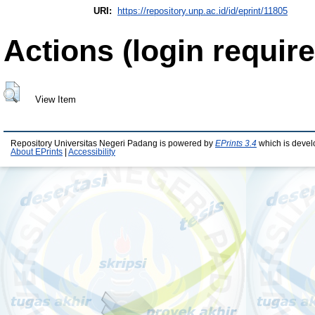
URI:
https://repository.unp.ac.id/id/eprint/11805
Actions (login require
View Item
Repository Universitas Negeri Padang is powered by
EPrints 3.4
which is devel
About EPrints
|
Accessibility