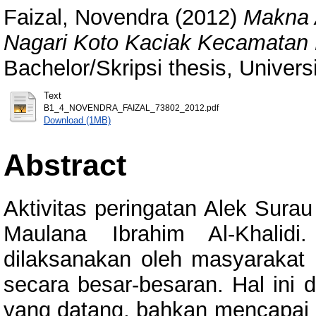
Faizal, Novendra
(2012)
Makna 
Nagari Koto Kaciak Kecamatan
Bachelor/Skripsi thesis, Univer
Text
B1_4_NOVENDRA_FAIZAL_73802_2012.pdf
Download (1MB)
Abstract
Aktivitas peringatan Alek Sura
Maulana Ibrahim Al-Khali
dilaksanakan oleh masyarakat N
secara besar-besaran. Hal ini d
yang datang, bahkan mencapai l