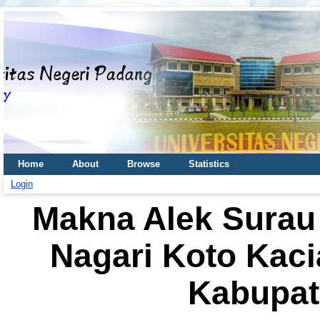
Home
About
Browse
Statistics
Login
Makna Alek Surau
Nagari Koto Kac
Kabupa