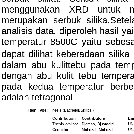
menggunakan XRD untuk me
merupakan serbuk silika.Sete
analisis data, diperoleh hasil ya
temperatur 8500C yaitu sebesar
dapat dilihat keberadaan silik
dalam abu kulittebu pada temp
dengan abu kulit tebu temperat
pada kedua temperatur berbentu
adalah tetragonal.
Item Type:
Thesis (Bachelor/Skripsi)
Contribution
Contributors
Em
Thesis advisor
Djamas, Djusmaini
UN
Corrector
Mahrizal, Mahrizal
UN