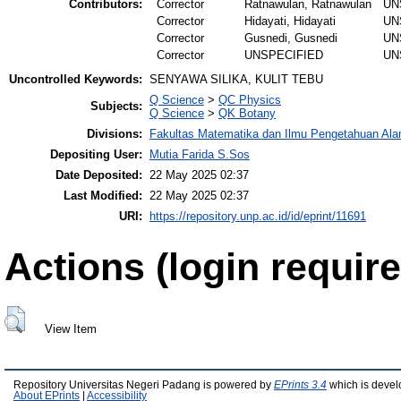
Contributors:
Corrector
Ratnawulan, Ratnawulan
UN
Corrector
Hidayati, Hidayati
UN
Corrector
Gusnedi, Gusnedi
UN
Corrector
UNSPECIFIED
UN
Uncontrolled Keywords:
SENYAWA SILIKA, KULIT TEBU
Q Science
>
QC Physics
Subjects:
Q Science
>
QK Botany
Divisions:
Fakultas Matematika dan Ilmu Pengetahuan Al
Depositing User:
Mutia Farida S.Sos
Date Deposited:
22 May 2025 02:37
Last Modified:
22 May 2025 02:37
URI:
https://repository.unp.ac.id/id/eprint/11691
Actions (login require
View Item
Repository Universitas Negeri Padang is powered by
EPrints 3.4
which is devel
About EPrints
|
Accessibility