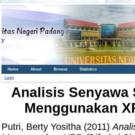
Home
About
Browse
Statistics
Login
Analisis Senyawa S
Menggunakan XRD
Putri, Berty Yositha
(2011)
Anali