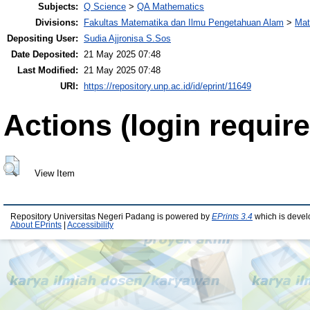
Subjects:
Q Science
>
QA Mathematics
Divisions:
Fakultas Matematika dan Ilmu Pengetahuan Alam
>
Mat
Depositing User:
Sudia Ajjronisa S.Sos
Date Deposited:
21 May 2025 07:48
Last Modified:
21 May 2025 07:48
URI:
https://repository.unp.ac.id/id/eprint/11649
Actions (login require
View Item
Repository Universitas Negeri Padang is powered by
EPrints 3.4
which is devel
About EPrints
|
Accessibility