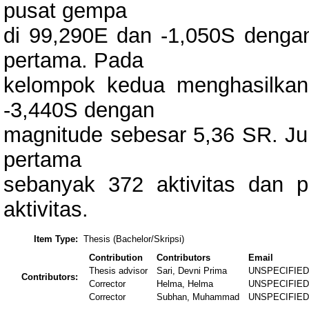
pusat gempa
di 99,290E dan -1,050S denga
pertama. Pada
kelompok kedua menghasilkan
-3,440S dengan
magnitude sebesar 5,36 SR. Ju
pertama
sebanyak 372 aktivitas dan
aktivitas.
Item Type:
Thesis (Bachelor/Skripsi)
Contribution
Contributors
Email
Thesis advisor
Sari, Devni Prima
UNSPECIFIE
Contributors:
Corrector
Helma, Helma
UNSPECIFIE
Corrector
Subhan, Muhammad
UNSPECIFIE