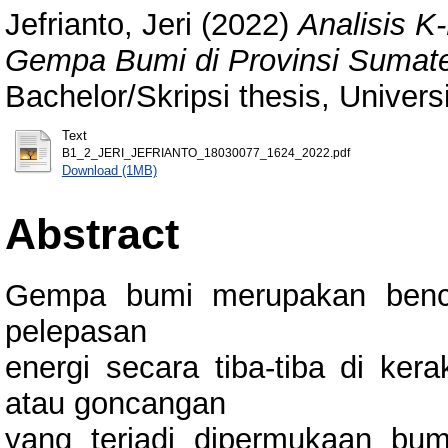
Jefrianto, Jeri
(2022)
Analisis K
Gempa Bumi di Provinsi Sumate
Bachelor/Skripsi thesis, Univer
Text
B1_2_JERI_JEFRIANTO_18030077_1624_2022.pdf
Download (1MB)
Abstract
Gempa bumi merupakan benc
pelepasan
energi secara tiba-tiba di ker
atau goncangan
yang terjadi dipermukaan bu