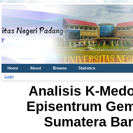
Home
About
Browse
Statistics
Login
Analisis K-Medo
Episentrum Gem
Sumatera Bar