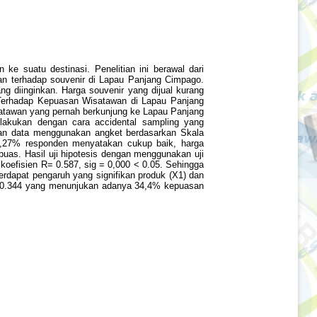
e suatu destinasi. Penelitian ini berawal dari
n terhadap souvenir di Lapau Panjang Cimpago.
g diinginkan. Harga souvenir yang dijual kurang
r Terhadap Kepuasan Wisatawan di Lapau Panjang
 wisatawan yang pernah berkunjung ke Lapau Panjang
ilakukan dengan cara accidental sampling yang
ulan data menggunakan angket berdasarkan Skala
r 42,27% responden menyatakan cukup baik, harga
as. Hasil uji hipotesis dengan menggunakan uji
koefisien R= 0.587, sig = 0,000 < 0.05. Sehingga
terdapat pengaruh yang signifikan produk (X1) dan
 = 0.344 yang menunjukan adanya 34,4% kepuasan