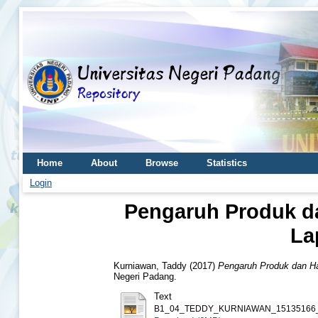
Home
About
Browse
Statistics
Login
Pengaruh Produk d
La
Kurniawan, Taddy
(2017)
Pengaruh Produk dan H
Negeri Padang.
Text
B1_04_TEDDY_KURNIAWAN_15135166_