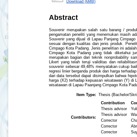
Download (6MB)
Abstract
Souvenir merupakan salah satu barang / produk
pengamatan peneliti yang menemukan masih ada
Souvenir yang dijual di Lapau Panjang Cimpago 
sesuai dengan kualitas dan jenis produk. Pene
Cimpago Kota Padang. Jenis penelitian ini adalah 
Cimpago Kota Padang yang tidak diketahui jum
merupakan bagian dari teknik nonprobability s
Likert yang telah teruji validitas dan reliabi
souvenir sebesar 49,48% menyatakan cukup baik
regresi linier berganda produk dan harga terhad
dari data tersebut dapat disimpulkan bahwa hipot
harga (X2) terhadap kepuasan wisatawan (Y) di
wisatawan di Lapau Paanjang Cimpago Kota Padan
Item Type:
Thesis (Bachelor/Skri
Contribution
Con
Thesis advisor
Yul
Thesis advisor
Wa
Contributors:
Corrector
Cha
Corrector
Abr
Corrector
Suy