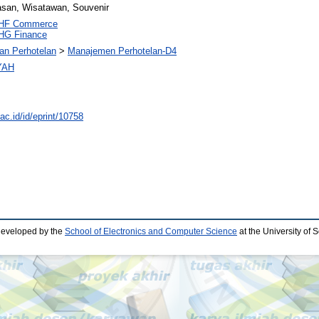
asan, Wisatawan, Souvenir
HF Commerce
HG Finance
dan Perhotelan
>
Manajemen Perhotelan-D4
YAH
.ac.id/id/eprint/10758
developed by the
School of Electronics and Computer Science
at the University of