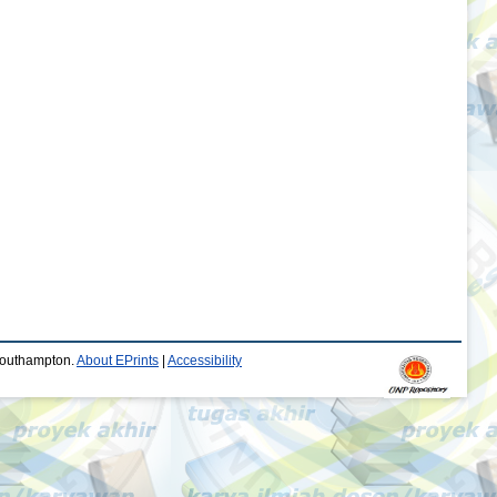
 Southampton.
About EPrints
|
Accessibility