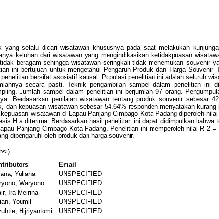
 yang selalu dicari wisatawan khususnya pada saat melakukan kunjungan k
nya keluhan dari wisatawan yang mengindikasikan ketidakpuasan wisatawa
tidak beragam sehingga wisatawan seringkali tidak menemukan souvenir yan
litian ini bertujuan untuk mengetahui Pengaruh Produk dan Harga Souveni
penelitian bersifat asosiatif kausal. Populasi penelitian ini adalah seluruh
lahnya secara pasti. Teknik pengambilan sampel dalam penelitian ini d
ampling. Jumlah sampel dalam penelitian ini berjumlah 97 orang. Pengump
litasnya. Berdasarkan penilaian wisatawan tentang produk souvenir sebesa
, dan kepuasan wisatawan sebesar 54.64% responden menyatakan kurang pu
ap kepuasan wisatawan di Lapau Panjang Cimpago Kota Padang diperoleh nilai 
esis H a diterima. Berdasarkan hasil penelitian ini dapat didimpulkan bahwa 
 Lapau Panjang Cimpago Kota Padang. Penelitian ini memperoleh nilai R 2
g dipengaruhi oleh produk dan harga souvenir.
psi)
tributors
Email
iana, Yuliana
UNSPECIFIED
ryono, Waryono
UNSPECIFIED
ir, Ira Meirina
UNSPECIFIED
ian, Youmil
UNSPECIFIED
uhtie, Hijriyantomi
UNSPECIFIED