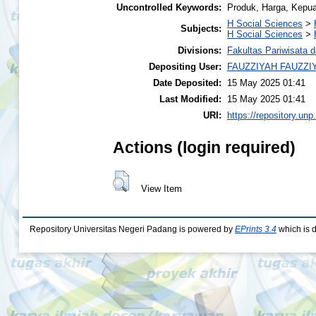
Uncontrolled Keywords:
Produk, Harga, Kepu
H Social Sciences
>
Subjects:
H Social Sciences
>
Divisions:
Fakultas Pariwisata 
Depositing User:
FAUZZIYAH FAUZZI
Date Deposited:
15 May 2025 01:41
Last Modified:
15 May 2025 01:41
URI:
https://repository.unp
Actions (login required)
View Item
Repository Universitas Negeri Padang is powered by
EPrints 3.4
which is 