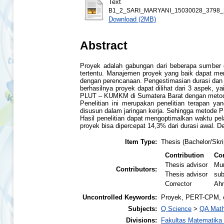
Text
B1_2_SARI_MARYANI_15030028_3798_2
Download (2MB)
Abstract
Proyek adalah gabungan dari beberapa sumber d
tertentu. Manajemen proyek yang baik dapat me
dengan perencanaan. Pengestimasian durasi dan b
berhasilnya proyek dapat dilihat dari 3 aspek, 
PLUT – KUMKM di Sumatera Barat dengan metod
Penelitian ini merupakan penelitian terapan 
disusun dalam jaringan kerja. Sehingga metode 
Hasil penelitian dapat mengoptimalkan waktu pe
proyek bisa dipercepat 14,3% dari durasi awal.
Item Type:
Thesis (Bachelor/Skri
Contribution
Con
Thesis advisor
Mur
Contributors:
Thesis advisor
su
Corrector
Ahm
Uncontrolled Keywords:
Proyek, PERT-CPM, 
Subjects:
Q Science
>
QA Math
Divisions:
Fakultas Matematika