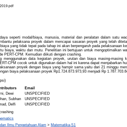
019.pdf
aya seperti modal/biaya, manusia, material dan peralatan dalam satu wa
mbantu pelaksana proyek dalam mencapai sasaran proyek yang telah ditet
iaya yang tidak tepat pada tahap ini akan berpengaruh pada pelaksanaan ke
yaitu biaya, waktu dan mutu. Penelitian ini bertujuan untuk mengoptimalka
e PERT-CPM. Kemudian diikuti dengan crashing.
yang menggunakan data kegiatan proyek, urutan dan biaya masing-masing
PERT-CPM cocok untuk digunakan dalam hal ini karena dapat menjabarkan hub
laksanaan proyek dengan biaya yang hampir sama yaitu dari 21 minggu menja
 Dengan biaya pelaksanaan proyek Rp1.724.873.973,93 menjadi Rp 1.787.703.8
psi)
tributors
Email
ni, Dewi
UNSPECIFIED
bhan, Subhan
UNSPECIFIED
ad, Delfi
UNSPECIFIED
crashing
ematics
 dan Ilmu Pengetahuan Alam
>
Matematika-S1