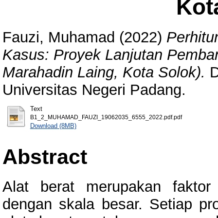
Kot
Fauzi, Muhamad
(2022)
Perhitu
Kasus: Proyek Lanjutan Pemba
Marahadin Laing, Kota Solok).
D
Universitas Negeri Padang.
Text
B1_2_MUHAMAD_FAUZI_19062035_6555_2022.pdf.pdf
Download (8MB)
Abstract
Alat berat merupakan faktor
dengan skala besar. Setiap p