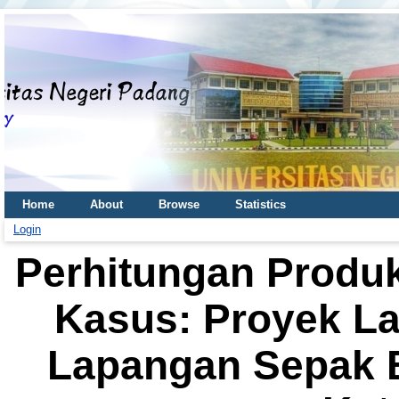
Home
About
Browse
Statistics
Login
Perhitungan Produkt
Kasus: Proyek L
Lapangan Sepak B