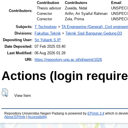
Contribution
Contributors
Email
Thesis advisor
Zuwida, Nidal
UNSPECI
Contributors:
Corrector
Arifin, Ari Syaiful Rahman
UNSPECI
Corrector
Zola, Prima
UNSPECI
Subjects:
T Technology
>
TA Engineering (General). Civil engineer
Divisions:
Fakultas Teknik
>
Teknik Sipil Bangunan Gedung-D3
Depositing User:
Sri Yulianti S.IP
Date Deposited:
07 Feb 2025 03:40
Last Modified:
06 Aug 2026 01:28
URI:
https://repository.unp.ac.id/id/eprint/1026
Actions (login require
View Item
Repository Universitas Negeri Padang is powered by
EPrints 3.4
which is devel
About EPrints
|
Accessibility