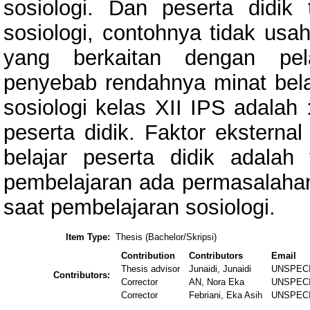
sosiologi. Dan peserta didik
sosiologi, contohnya tidak us
yang berkaitan dengan pela
penyebab rendahnya minat bela
sosiologi kelas XII IPS adalah :
peserta didik. Faktor ekstern
belajar peserta didik adalah 
pembelajaran ada permasalahan 
saat pembelajaran sosiologi.
Item Type:
Thesis (Bachelor/Skripsi)
Contribution
Contributors
Email
Thesis advisor
Junaidi, Junaidi
UNSPEC
Contributors:
Corrector
AN, Nora Eka
UNSPEC
Corrector
Febriani, Eka Asih
UNSPEC