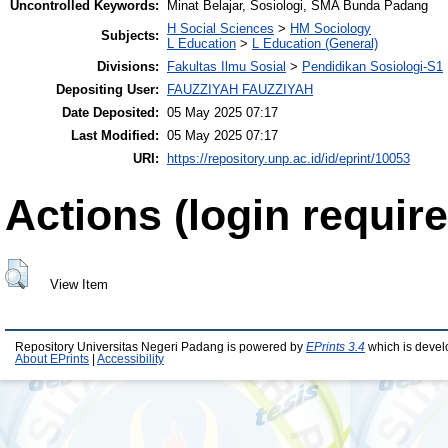
Uncontrolled Keywords:
Minat Belajar, Sosiologi, SMA Bunda Padang
H Social Sciences
>
HM Sociology
Subjects:
L Education
>
L Education (General)
Divisions:
Fakultas Ilmu Sosial
>
Pendidikan Sosiologi-S1
Depositing User:
FAUZZIYAH FAUZZIYAH
Date Deposited:
05 May 2025 07:17
Last Modified:
05 May 2025 07:17
URI:
https://repository.unp.ac.id/id/eprint/10053
Actions (login require
View Item
Repository Universitas Negeri Padang is powered by
EPrints 3.4
which is devel
About EPrints
|
Accessibility