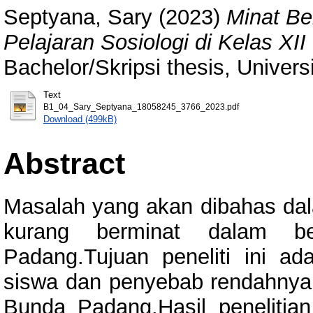
Septyana, Sary
(2023)
Minat Be
Pelajaran Sosiologi di Kelas X
Bachelor/Skripsi thesis, Univer
Text
B1_04_Sary_Septyana_18058245_3766_2023.pdf
Download (499kB)
Abstract
Masalah yang akan dibahas dala
kurang berminat dalam b
Padang.Tujuan peneliti ini ad
siswa dan penyebab rendahnya 
Bunda Padang.Hasil penelitian