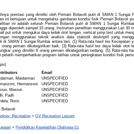
ahnya prestasi yang dimiliki oleh Pemain Bolavoli putri di SMAN 1 Sungai 
tian ini bertujuan untuk mengetahui gambaran kondisi fisik Pemain Bolavoli p
enelitian ini adalah seluruh Pemain Bolavoli putri di SMAN 1 Sungai Rum
ngga diperoleh sampel 15 orang. Instrumen penelitian menggunakan Lari 30 
l put untuk mengukur daya ledak otot lengan, vertical jump test untuk meng
ngan menggunakan teknik analisis data statistik deskriptif yang menggun
i di SMAN 1 Sungai Rumbai antara lain: (1) Rata-rata hasil tes Kecepatan ya
 7 orang pemain dikategorikan baik; (3) Rata-rata hasil tes daya ledak otot 
tungkai yang dimiliki 8 orang pemain dikategorikan sedang; (5) Rata-rata ha
 pelatih memperhatikan program latihan untuk peningkatan kondisi fisik pema
psi)
tributors
Email
idarman, Maidarman
UNSPECIFIED
rmanzoni, Hermanzoni
UNSPECIFIED
srun, Masrun
UNSPECIFIED
li, Padli
UNSPECIFIED
dela, Romi
UNSPECIFIED
 Bolavoli
ology. Recreation
>
GV Recreation Leisure
ragaan
>
Pendidikan Kepelatihan Olahraga-S1