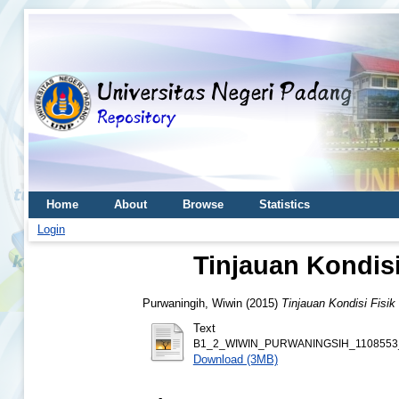
Home
About
Browse
Statistics
Login
Tinjauan Kondis
Purwaningih, Wiwin
(2015)
Tinjauan Kondisi Fisi
Text
B1_2_WIWIN_PURWANINGSIH_1108553_
Download (3MB)