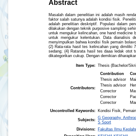
Abstract
Masalah dalam penelitian ini adalah masih rend
faktor salah satunya adalah kondisi fisik. Peneli
adalah penelitian deskriptif. Populasi dalam p
dilakukan dengan teknik purposive sampling sehi
untuk mengukur kelincahan, one hand medicine bal
untuk mengukur kelentukan. Data dianalisis de
menyimpulkan bahwa kondisi fisik pemain bolavol
(2) Rata-rata hasil tes kelincahan yang dimiliki
sedang; (4) Ratarata hasil tes daaa ledak otot 
dikategorikan cukup. Dengan demikian diharapkan
Item Type:
Thesis (Bachelor/Skri
Contribution
Con
Thesis advisor
Ma
Thesis advisor
He
Contributors:
Corrector
Ma
Corrector
Pad
Corrector
Mar
Uncontrolled Keywords:
Kondisi Fisik, Pemain
G Geography. Anthrop
Subjects:
S Sport
Divisions:
Fakultas Ilmu Keolah