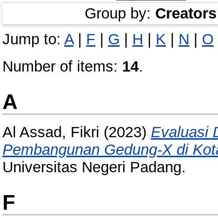
Group by:
Creators
Jump to:
A
|
F
|
G
|
H
|
K
|
N
|
O
Number of items:
14
.
A
Al Assad, Fikri
(2023)
Evaluasi 
Pembangunan Gedung-X di Kot
Universitas Negeri Padang.
F