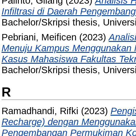
Palinto, Gilang
(2023)
Analisis 
Infiltrasi di Daerah Pengemba
Bachelor/Skripsi thesis, Univer
Pebriani, Meificen
(2023)
Analis
Menuju Kampus Menggunakan Met
Kasus Mahasiswa Fakultas Tekn
Bachelor/Skripsi thesis, Univer
R
Ramadhandi, Rifki
(2023)
Pengi
Recharge) dengan Menggunakan A
Pengembangan Permukiman Ko