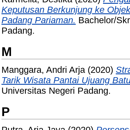
Keputusan Berkunjung ke Objek 
Padang Pariaman.
Bachelor/Skri
Padang.
M
Manggara, Andri Arja
(2020)
Str
Tarik Wisata Pantai Ujuang Bat
Universitas Negeri Padang.
P
Putra, Aria Jaya
(2020)
Perseps