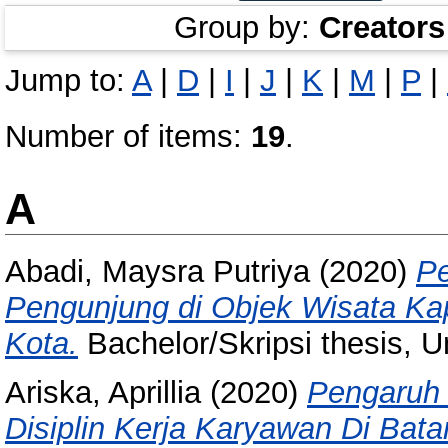
Group by:
Creators
Jump to:
A
|
D
|
I
|
J
|
K
|
M
|
P
|
Number of items:
19
.
A
Abadi, Maysra Putriya
(2020)
Pe
Pengunjung di Objek Wisata Ka
Kota.
Bachelor/Skripsi thesis, U
Ariska, Aprillia
(2020)
Pengaruh
Disiplin Kerja Karyawan Di Bat