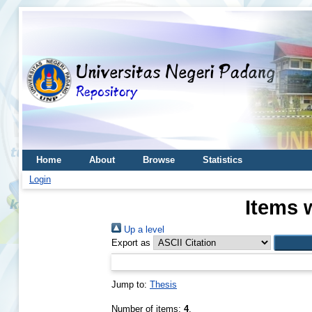
Home
About
Browse
Statistics
Login
Items 
Up a level
Export as
Jump to:
Thesis
Number of items:
4
.