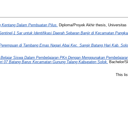
 Kentang Dalam Pembuatan Pilus.
Diploma/Proyek Akhir thesis, Universitas
entinel-1 Sar untuk Identifikasi Daerah Sebaran Banjir di Kecamatan Pangk
erempuan di Tambang Emas Nagari Abai Kec. Sangir Batang Hari Kab. Solo
 Belajar Siswa Dalam Pembelajaran PKn Dengan Menggunakan Pembelajaran
geri 07 Batang Barus Kecamatan Gunung Talang Kabupaten Solok.
Bachelor/Sk
This li