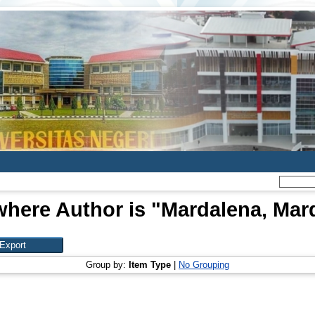
where Author is "
Mardalena, Mar
Group by:
Item Type
|
No Grouping