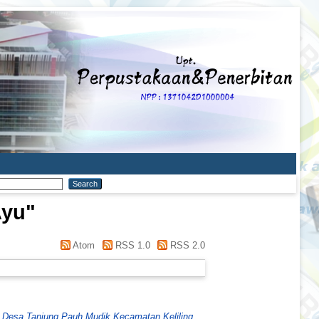
Ayu
"
Atom
RSS 1.0
RSS 2.0
di Desa Tanjung Pauh Mudik Kecamatan Keliling