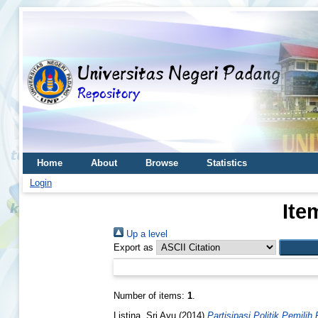
Home
About
Browse
Statistics
Login
Ite
Up a level
Export as
Number of items:
1
.
Listina, Sri Ayu
(2014)
Partisipasi Politik Pemil