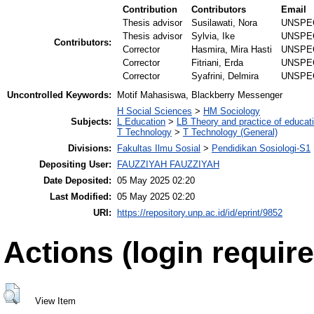
Contribution
Contributors
Email
Thesis advisor
Susilawati, Nora
UNSPE
Thesis advisor
Sylvia, Ike
UNSPE
Contributors:
Corrector
Hasmira, Mira Hasti
UNSPE
Corrector
Fitriani, Erda
UNSPE
Corrector
Syafrini, Delmira
UNSPE
Uncontrolled Keywords:
Motif Mahasiswa, Blackberry Messenger
H Social Sciences
>
HM Sociology
Subjects:
L Education
>
LB Theory and practice of educat
T Technology
>
T Technology (General)
Divisions:
Fakultas Ilmu Sosial
>
Pendidikan Sosiologi-S1
Depositing User:
FAUZZIYAH FAUZZIYAH
Date Deposited:
05 May 2025 02:20
Last Modified:
05 May 2025 02:20
URI:
https://repository.unp.ac.id/id/eprint/9852
Actions (login require
View Item