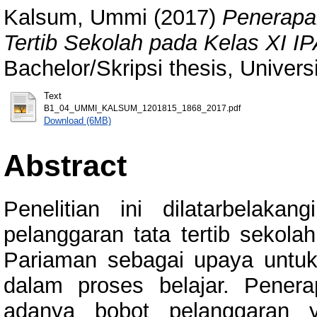
Kalsum, Ummi
(2017)
Penerapa
Tertib Sekolah pada Kelas XI I
Bachelor/Skripsi thesis, Univer
Text
B1_04_UMMI_KALSUM_1201815_1868_2017.pdf
Download (6MB)
Abstract
Penelitian ini dilatarbelaka
pelanggaran tata tertib sekol
Pariaman sebagai upaya untuk
dalam proses belajar. Pener
adanya bobot pelanggaran y