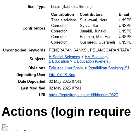
Item Type:
Thesis (Bachelor/Skripsi)
Contribution
Contributors
Email
Thesis advisor
Susilawati, Nora
UNSPE
Corrector
Sylvia, Ike
UNSPE
Contributors:
Corrector
Junaidi, Junaidi
UNSPE
Corrector
Hasmira, Mira Hasti
UNSPE
Corrector
Gusraredi, Gusraredi
UNSPE
Uncontrolled Keywords:
PENERAPAN SANKSI, PELANGGARAN TATA 
H Social Sciences
>
HM Sociology
Subjects:
L Education
>
L Education (General)
Divisions:
Fakultas Ilmu Sosial
>
Pendidikan Sosiologi-S1
Depositing User:
Fitri Yelli S.Sos
Date Deposited:
02 May 2025 07:41
Last Modified:
02 May 2025 07:41
URI:
https://repository.unp.ac.id/id/eprint/9627
Actions (login require