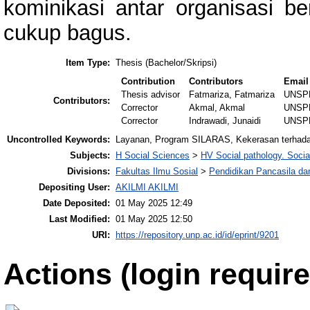
kominikasi antar organisasi ber
cukup bagus.
Item Type:
Thesis (Bachelor/Skripsi)
Contribution
Contributors
Email
Thesis advisor
Fatmariza, Fatmariza
UNSP
Contributors:
Corrector
Akmal, Akmal
UNSP
Corrector
Indrawadi, Junaidi
UNSP
Uncontrolled Keywords:
Layanan, Program SILARAS, Kekerasan terhad
Subjects:
H Social Sciences
>
HV Social pathology. Social
Divisions:
Fakultas Ilmu Sosial
>
Pendidikan Pancasila d
Depositing User:
AKILMI AKILMI
Date Deposited:
01 May 2025 12:49
Last Modified:
01 May 2025 12:50
URI:
https://repository.unp.ac.id/id/eprint/9201
Actions (login require