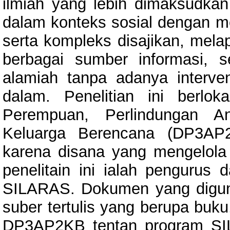
ilmiah yang lebih dimaksudk
dalam konteks sosial dengan 
serta kompleks disajikan, mela
berbagai sumber informasi, s
alamiah tanpa adanya interven
dalam. Penelitian ini berlo
Perempuan, Perlindungan A
Keluarga Berencana (DP3AP2
karena disana yang mengelol
penelitain ini ialah pengurus
SILARAS. Dokumen yang diguna
suber tertulis yang berupa buk
DP3AP2KB tentan program SIL