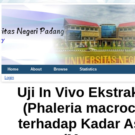
Home
About
Browse
Statistics
Login
Uji In Vivo Ekst
(Phaleria macroca
terhadap Kadar A