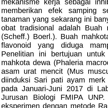
mekanisme kerja sebagai inhib
memberikan efek samping se
tanaman yang sekarang ini bany
obat tradisional adalah Buah
(Scheff.) Boerl.). Buah mahk
flavonoid yang diduga mam
Penelitian ini bertujuan unt
mahkota dewa (Phaleria macroca
asam urat mencit (Mus muscu
diinduksi Sari pati ayam merk 
pada Januari-Juni 2017 di La
Jurusan Biologi FMIPA UNP. P
eksperimen dengan metode Ra