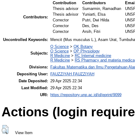
Contribution
Contributors
Emai
Thesis advisor
Sumarmin, Ramadhan
UNSP
Thesis advisor
Yuniarti, Elsa
UNSP
Contributors:
Corrector
Putri, Dwi Hilda
UNSP
Corrector
Des, Des
UNSP
Corrector
Arsih, Fitri
UNSP
Uncontrolled Keywords:
Mencit (Mus musculus L.), Asam Urat, Tumbuhan
Q Science
>
QK Botany
Q Science
>
QP Physiology
Subjects:
R Medicine
>
RC Internal medicine
R Medicine
>
RS Pharmacy and materia medica
Divisions:
Fakultas Matematika dan Ilmu Pengetahuan Al
Depositing User:
FAUZZIYAH FAUZZIYAH
Date Deposited:
29 Apr 2025 22:34
Last Modified:
29 Apr 2025 22:34
URI:
https://repository.unp.ac.id/id/eprint/9099
Actions (login require
View Item