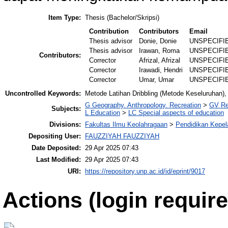
Item Type:
Thesis (Bachelor/Skripsi)
Contribution
Contributors
Email
Thesis advisor
Donie, Donie
UNSPECIFI
Thesis advisor
Irawan, Roma
UNSPECIFI
Contributors:
Corrector
Afrizal, Afrizal
UNSPECIFI
Corrector
Irawadi, Hendri
UNSPECIFI
Corrector
Umar, Umar
UNSPECIFI
Uncontrolled Keywords:
Metode Latihan Dribbling (Metode Keseluruhan)
G Geography. Anthropology. Recreation
>
GV Re
Subjects:
L Education
>
LC Special aspects of education
Divisions:
Fakultas Ilmu Keolahragaan
>
Pendidikan Kepel
Depositing User:
FAUZZIYAH FAUZZIYAH
Date Deposited:
29 Apr 2025 07:43
Last Modified:
29 Apr 2025 07:43
URI:
https://repository.unp.ac.id/id/eprint/9017
Actions (login require