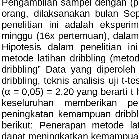
Pengambilan sampel dengan (p
orang, dilaksanakan bulan Se
penelitian ini adalah ekspe
minggu (16x pertemuan), dalam 
Hipotesis dalam penelitian in
metode latihan dribbling (met
dribbling” Data yang diperole
dribbling, teknis analisis uji t-t
(α = 0,05) = 2,20 yang berarti t 
keseluruhan memberikan pen
peningkatan kemampuan dribbli
berikut: Penerapan metode lat
dapat meningkatkan kemampuan 