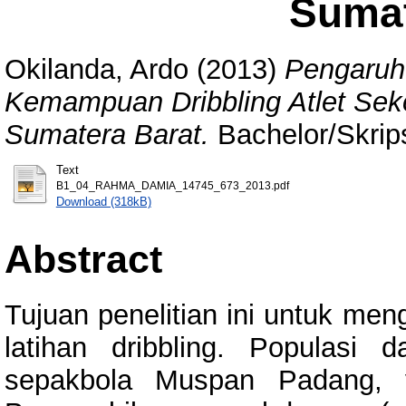
Sumat
Okilanda, Ardo
(2013)
Pengaruh 
Kemampuan Dribbling Atlet Se
Sumatera Barat.
Bachelor/Skrips
Text
B1_04_RAHMA_DAMIA_14745_673_2013.pdf
Download (318kB)
Abstract
Tujuan penelitian ini untuk men
latihan dribbling. Populasi 
sepakbola Muspan Padang, y