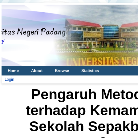
Home
About
Browse
Statistics
Login
Pengaruh Metod
terhadap Kemamp
Sekolah Sepak