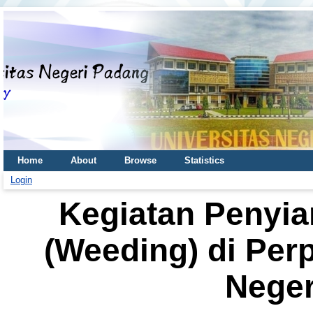
Home
About
Browse
Statistics
Login
Kegiatan Penyi
(Weeding) di Per
Neger