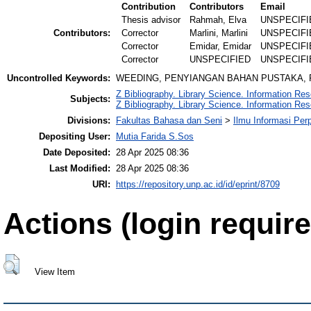
Contribution
Contributors
Email
Thesis advisor
Rahmah, Elva
UNSPECIFI
Contributors:
Corrector
Marlini, Marlini
UNSPECIFI
Corrector
Emidar, Emidar
UNSPECIFI
Corrector
UNSPECIFIED
UNSPECIFI
Uncontrolled Keywords:
WEEDING, PENYIANGAN BAHAN PUSTAKA,
Z Bibliography. Library Science. Information Re
Subjects:
Z Bibliography. Library Science. Information Re
Divisions:
Fakultas Bahasa dan Seni
>
Ilmu Informasi Pe
Depositing User:
Mutia Farida S.Sos
Date Deposited:
28 Apr 2025 08:36
Last Modified:
28 Apr 2025 08:36
URI:
https://repository.unp.ac.id/id/eprint/8709
Actions (login require
View Item