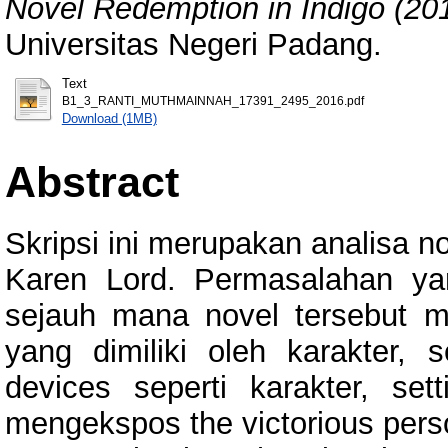
Novel Redemption in Indigo (20
Universitas Negeri Padang.
Text
B1_3_RANTI_MUTHMAINNAH_17391_2495_2016.pdf
Download (1MB)
Abstract
Skripsi ini merupakan analisa n
Karen Lord. Permasalahan yan
sejauh mana novel tersebut me
yang dimiliki oleh karakter, s
devices seperti karakter, set
mengekspos the victorious perso