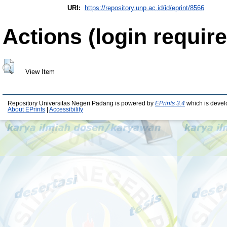
URI:
https://repository.unp.ac.id/id/eprint/8566
Actions (login require
View Item
Repository Universitas Negeri Padang is powered by
EPrints 3.4
which is devel
About EPrints
|
Accessibility