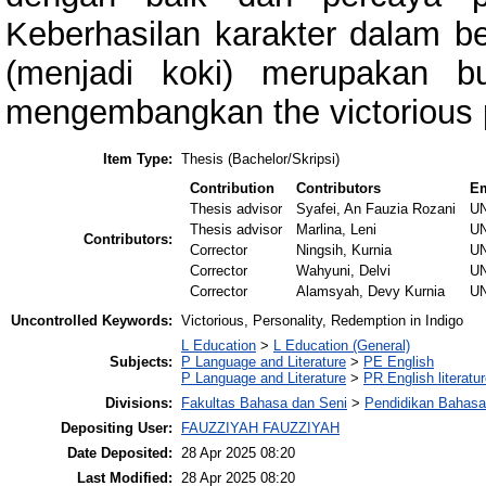
Keberhasilan karakter dalam 
(menjadi koki) merupakan b
mengembangkan the victorious p
Item Type:
Thesis (Bachelor/Skripsi)
Contribution
Contributors
Em
Thesis advisor
Syafei, An Fauzia Rozani
U
Thesis advisor
Marlina, Leni
U
Contributors:
Corrector
Ningsih, Kurnia
U
Corrector
Wahyuni, Delvi
U
Corrector
Alamsyah, Devy Kurnia
U
Uncontrolled Keywords:
Victorious, Personality, Redemption in Indigo
L Education
>
L Education (General)
Subjects:
P Language and Literature
>
PE English
P Language and Literature
>
PR English literatu
Divisions:
Fakultas Bahasa dan Seni
>
Pendidikan Bahasa
Depositing User:
FAUZZIYAH FAUZZIYAH
Date Deposited:
28 Apr 2025 08:20
Last Modified:
28 Apr 2025 08:20