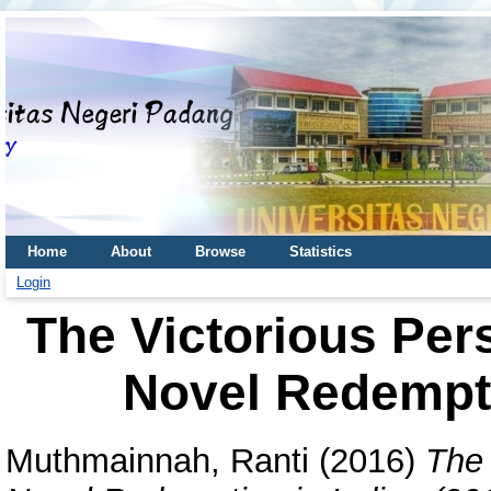
Home
About
Browse
Statistics
Login
The Victorious Pers
Novel Redempti
Muthmainnah, Ranti
(2016)
The 