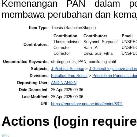
Kemenangan PAN dalam pem
membawa perubahan dan kemaj
Item Type:
Thesis (Bachelor/Skripsi)
Contribution
Contributors
Email
Thesis advisor
Suryanef, Suryanef
UNSPEC
Contributors:
Corrector
Rafni, Al
UNSPEC
Corrector
Dewi, Susi Fitria
UNSPEC
Uncontrolled Keywords:
strategi politik, PAN, pemilu legislatif.
Subjects:
J Political Science
>
J General legislative and 
Divisions:
Fakultas Ilmu Sosial
>
Pendidikan Pancasila d
Depositing User:
ANDIN ANDIN
Date Deposited:
25 Apr 2025 09:36
Last Modified:
25 Apr 2025 09:36
URI:
https://repository.unp.ac.id/id/eprint/8311
Actions (login require