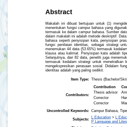
Abstract
Makalah ini dibuat bertujuan untuk (1) mengid
menentukan fungsi campur bahasa yang digunakan
termasuk ke dalam campur bahasa. Sumber data 
dalam makalah ini adalah metode deskriptif. Dat
bahasa seperti penyisipan kata, penyisipan pra
fungsi penilaian identitas, sebagai strategi 
menemukan 44 data (53.65%) termasuk kedalam p
klausa atau kalimat. Penyisipan kata adalah ti
Selanjutnya, dari 82 data, peneliti juga menem
termasuk kedalam strategi untuk menetralkan 
mengekspresikan perasaan sosial. Didalam fung
identitas adalah yang paling sedikit.
Item Type:
Thesis (Bachelor/Skri
Contribution
Con
Thesis advisor
Amr
Contributors:
Corrector
Ha
Corrector
Mar
Uncontrolled Keywords:
Campur Bahasa, Tipe
L Education
>
L Educ
Subjects:
P Language and Liter