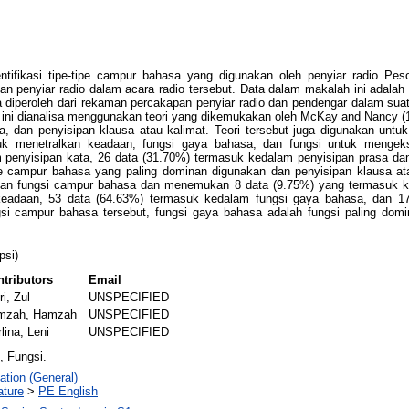
entifikasi tipe-tipe campur bahasa yang digunakan oleh penyiar radio Pe
 penyiar radio dalam acara radio tersebut. Data dalam makalah ini adalah 
diperoleh dari rekaman percakapan penyiar radio dan pendengar dalam sua
a ini dianalisa menggunakan teori yang dikemukakan oleh McKay and Nancy (1
sa, dan penyisipan klausa atau kalimat. Teori tersebut juga digunakan un
untuk menetralkan keadaan, fungsi gaya bahasa, dan fungsi untuk mengeksp
enyisipan kata, 26 data (31.70%) termasuk kedalam penyisipan prasa dan
pe campur bahasa yang paling dominan digunakan dan penyisipan klausa ata
ukan fungsi campur bahasa dan menemukan 8 data (9.75%) yang termasuk ked
keadaan, 53 data (64.63%) termasuk kedalam fungsi gaya bahasa, dan 1
si campur bahasa tersebut, fungsi gaya bahasa adalah fungsi paling domi
psi)
tributors
Email
i, Zul
UNSPECIFIED
mzah, Hamzah
UNSPECIFIED
lina, Leni
UNSPECIFIED
, Fungsi.
ation (General)
ature
>
PE English