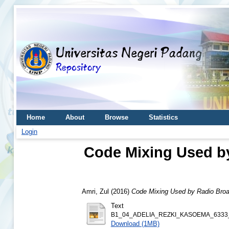
Home
About
Browse
Statistics
Login
Code Mixing Used b
Amri, Zul
(2016)
Code Mixing Used by Radio Broa
Text
B1_04_ADELIA_REZKI_KASOEMA_6333_
Download (1MB)