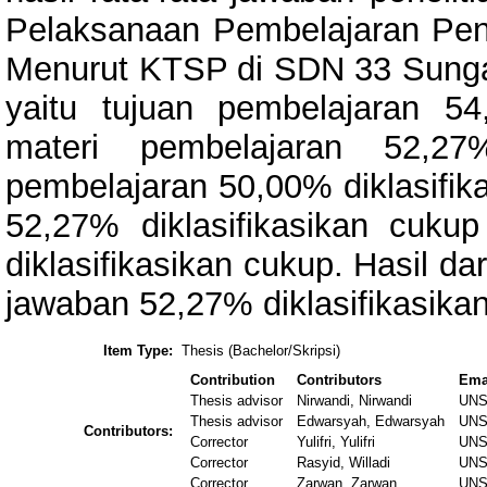
Pelaksanaan Pembelajaran Pen
Menurut KTSP di SDN 33 Sung
yaitu tujuan pembelajaran 54
materi pembelajaran 52,27%
pembelajaran 50,00% diklasifik
52,27% diklasifikasikan cuku
diklasifikasikan cukup. Hasil da
jawaban 52,27% diklasifikasikan
Item Type:
Thesis (Bachelor/Skripsi)
Contribution
Contributors
Ema
Thesis advisor
Nirwandi, Nirwandi
UNS
Thesis advisor
Edwarsyah, Edwarsyah
UNS
Contributors:
Corrector
Yulifri, Yulifri
UNS
Corrector
Rasyid, Willadi
UNS
Corrector
Zarwan, Zarwan
UNS