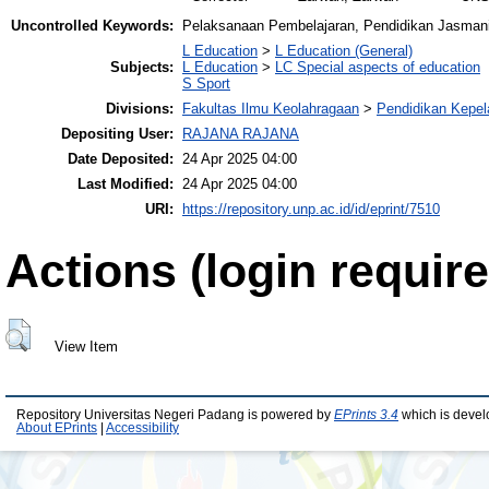
Uncontrolled Keywords:
Pelaksanaan Pembelajaran, Pendidikan Jasman
L Education
>
L Education (General)
Subjects:
L Education
>
LC Special aspects of education
S Sport
Divisions:
Fakultas Ilmu Keolahragaan
>
Pendidikan Kepel
Depositing User:
RAJANA RAJANA
Date Deposited:
24 Apr 2025 04:00
Last Modified:
24 Apr 2025 04:00
URI:
https://repository.unp.ac.id/id/eprint/7510
Actions (login require
View Item
Repository Universitas Negeri Padang is powered by
EPrints 3.4
which is devel
About EPrints
|
Accessibility