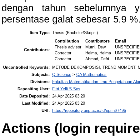
dengan tahun sebelumnya y
persentase galat sebesar 5.9 %
Item Type:
Thesis (Bachelor/Skripsi)
Contribution
Contributors
Email
Thesis advisor
Murni, Dewi
UNSPECIFI
Contributors:
Corrector
Helma, Helma
UNSPECIFI
Corrector
Ahmad, Defri
UNSPECIFI
Uncontrolled Keywords:
METODE DEKOMPOSISI, TREND MOMENT, 
Subjects:
Q Science
>
QA Mathematics
Divisions:
Fakultas Matematika dan Ilmu Pengetahuan Al
Depositing User:
Fitri Yelli S.Sos
Date Deposited:
24 Apr 2025 03:20
Last Modified:
24 Apr 2025 03:20
URI:
https://repository.unp.ac.id/id/eprint/7496
Actions (login require