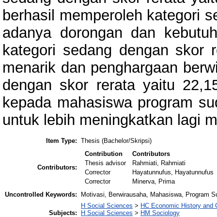
berhasil memperoleh kategori se
adanya dorongan dan kebutu
kategori sedang dengan skor r
menarik dan penghargaan berw
dengan skor rerata yaitu 22,1
kepada mahasiswa program sudi
untuk lebih meningkatkan lagi m
Item Type:
Thesis (Bachelor/Skripsi)
Contribution
Contributors
Thesis advisor
Rahmiati, Rahmiati
Contributors:
Corrector
Hayatunnufus, Hayatunnufus
Corrector
Minerva, Prima
Uncontrolled Keywords:
Motivasi, Berwirausaha, Mahasiswa, Program Su
H Social Sciences
>
HC Economic History and 
Subjects:
H Social Sciences
>
HM Sociology