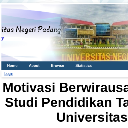
Home
About
Browse
Statistics
Login
Motivasi Berwirau
Studi Pendidikan T
Universita