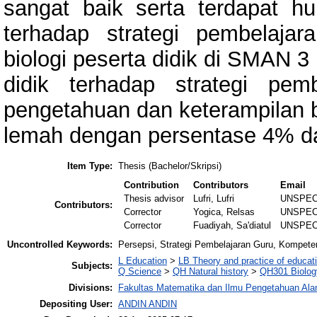
sangat baik serta terdapat hu
terhadap strategi pembelaja
biologi peserta didik di SMAN 
didik terhadap strategi pe
pengetahuan dan keterampilan bi
lemah dengan persentase 4% d
Item Type:
Thesis (Bachelor/Skripsi)
Contribution
Contributors
Email
Thesis advisor
Lufri, Lufri
UNSPEC
Contributors:
Corrector
Yogica, Relsas
UNSPEC
Corrector
Fuadiyah, Sa'diatul
UNSPEC
Uncontrolled Keywords:
Persepsi, Strategi Pembelajaran Guru, Kompeten
L Education
>
LB Theory and practice of educat
Subjects:
Q Science
>
QH Natural history
>
QH301 Biolog
Divisions:
Fakultas Matematika dan Ilmu Pengetahuan Al
Depositing User:
ANDIN ANDIN