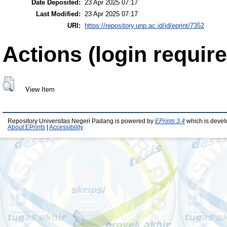
Date Deposited:
23 Apr 2025 07:17
Last Modified:
23 Apr 2025 07:17
URI:
https://repository.unp.ac.id/id/eprint/7352
Actions (login require
View Item
Repository Universitas Negeri Padang is powered by
EPrints 3.4
which is devel
About EPrints
|
Accessibility