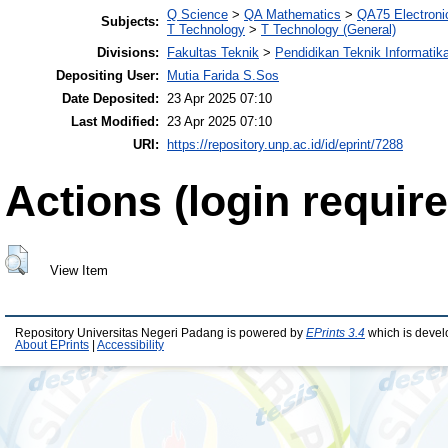
Q Science
>
QA Mathematics
>
QA75 Electroni
Subjects:
T Technology
>
T Technology (General)
Divisions:
Fakultas Teknik
>
Pendidikan Teknik Informatik
Depositing User:
Mutia Farida S.Sos
Date Deposited:
23 Apr 2025 07:10
Last Modified:
23 Apr 2025 07:10
URI:
https://repository.unp.ac.id/id/eprint/7288
Actions (login require
View Item
Repository Universitas Negeri Padang is powered by
EPrints 3.4
which is devel
About EPrints
|
Accessibility