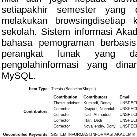
setiapakhir semester yang 
melakukan browsingdisetiap 
sekolah. Sistem informasi Ak
bahasa pemograman berbasis
perangkat lunak yang d
pengolahinformasi yang din
MySQL.
Item Type:
Thesis (Bachelor/Skripsi)
Contribution
Contributors
Email
Thesis advisor
Kurniadi, Donay
UNSPECI
Corrector
Dwiyani, Nurindah
UNSPECI
Contributors:
Corrector
Hadi, Ahmaddul
UNSPECI
Corrector
Irfan, Dedi
UNSPECI
Corrector
Novaliendry, Dony
UNSPECI
Uncontrolled Keywords:
SISTEM INFORMASI,INFORMASI AKADEMIK