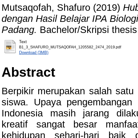
Mutsaqofah, Shafuro
(2019)
Hub
dengan Hasil Belajar IPA Biolo
Padang.
Bachelor/Skripsi thesis
Text
B1_3_SHAFURO_MUTSAQOFAH_1205582_2474_2019.pdf
Download (3MB)
Abstract
Berpikir merupakan salah satu 
siswa. Upaya pengembangan ber
Indonesia masih jarang dilak
kreatif sangat besar manf
kehidupan sehari-hari baik