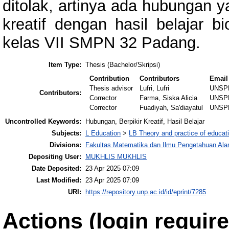
ditolak, artinya ada hubungan y
kreatif dengan hasil belajar b
kelas VII SMPN 32 Padang.
Item Type:
Thesis (Bachelor/Skripsi)
Contribution
Contributors
Email
Thesis advisor
Lufri, Lufri
UNSP
Contributors:
Corrector
Farma, Siska Alicia
UNSP
Corrector
Fuadiyah, Sa'diayatul
UNSP
Uncontrolled Keywords:
Hubungan, Berpikir Kreatif, Hasil Belajar
Subjects:
L Education
>
LB Theory and practice of educat
Divisions:
Fakultas Matematika dan Ilmu Pengetahuan Al
Depositing User:
MUKHLIS MUKHLIS
Date Deposited:
23 Apr 2025 07:09
Last Modified:
23 Apr 2025 07:09
URI:
https://repository.unp.ac.id/id/eprint/7285
Actions (login require