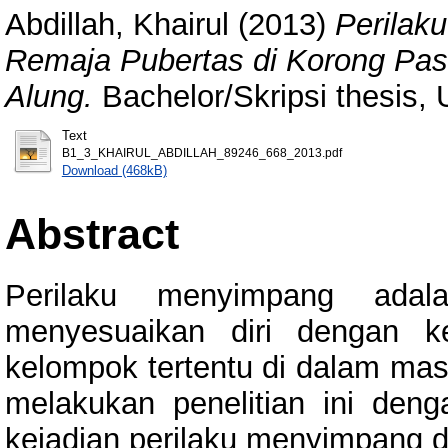
Abdillah, Khairul
(2013)
Perilak
Remaja Pubertas di Korong Pa
Alung.
Bachelor/Skripsi thesis, 
Text
B1_3_KHAIRUL_ABDILLAH_89246_668_2013.pdf
Download (468kB)
Abstract
Perilaku menyimpang adala
menyesuaikan diri dengan k
kelompok tertentu di dalam mas
melakukan penelitian ini denga
kejadian perilaku menyimpang da