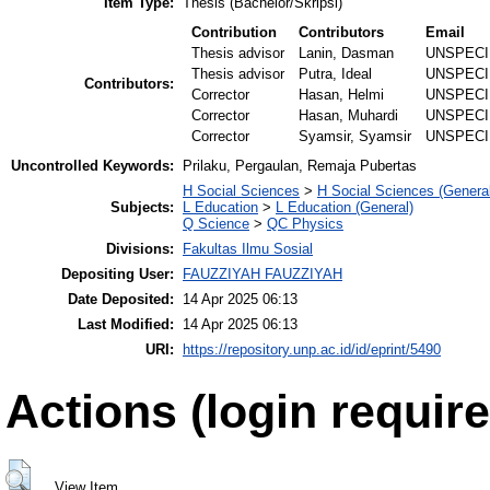
Item Type:
Thesis (Bachelor/Skripsi)
Contribution
Contributors
Email
Thesis advisor
Lanin, Dasman
UNSPECI
Thesis advisor
Putra, Ideal
UNSPECI
Contributors:
Corrector
Hasan, Helmi
UNSPECI
Corrector
Hasan, Muhardi
UNSPECI
Corrector
Syamsir, Syamsir
UNSPECI
Uncontrolled Keywords:
Prilaku, Pergaulan, Remaja Pubertas
H Social Sciences
>
H Social Sciences (General
Subjects:
L Education
>
L Education (General)
Q Science
>
QC Physics
Divisions:
Fakultas Ilmu Sosial
Depositing User:
FAUZZIYAH FAUZZIYAH
Date Deposited:
14 Apr 2025 06:13
Last Modified:
14 Apr 2025 06:13
URI:
https://repository.unp.ac.id/id/eprint/5490
Actions (login require
View Item