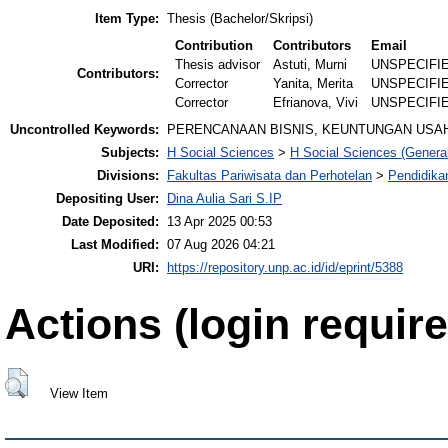
Item Type:
Thesis (Bachelor/Skripsi)
Contribution
Contributors
Email
Thesis advisor
Astuti, Murni
UNSPECIFI
Contributors:
Corrector
Yanita, Merita
UNSPECIFI
Corrector
Efrianova, Vivi
UNSPECIFI
Uncontrolled Keywords:
PERENCANAAN BISNIS, KEUNTUNGAN USAH
Subjects:
H Social Sciences
>
H Social Sciences (General
Divisions:
Fakultas Pariwisata dan Perhotelan
>
Pendidika
Depositing User:
Dina Aulia Sari S.IP
Date Deposited:
13 Apr 2025 00:53
Last Modified:
07 Aug 2026 04:21
URI:
https://repository.unp.ac.id/id/eprint/5388
Actions (login require
View Item