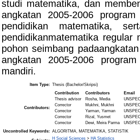
studi matematika, dan memben
angkatan 2005-2006 program 
pendidikan matematika, se
pendidikanmatematika regular
pohon seimbang padaangkatan 
angkatan 2005-2006 program 
mandiri.
Item Type:
Thesis (Bachelor/Skripsi)
Contribution
Contributors
Email
Thesis advisor
Rosha, Media
UNSPEC
Corrector
Mukhni, Mukhni
UNSPEC
Contributors:
Corrector
Yarman, Yarman
UNSPEC
Corrector
Rizal, Yusmet
UNSPEC
Corrector
Dewi, Meira Parma
UNSPEC
Uncontrolled Keywords:
ALGORITMA, MATEMATIKA, STATISTIK
H Social Sciences
>
HA Statistics