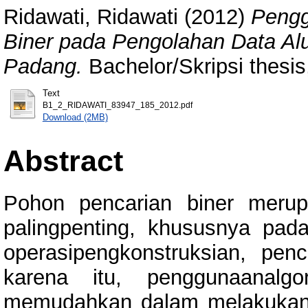
Ridawati, Ridawati
(2012)
Pengg
Biner pada Pengolahan Data A
Padang.
Bachelor/Skripsi thesis
Text
B1_2_RIDAWATI_83947_185_2012.pdf
Download (2MB)
Abstract
Pohon pencarian biner meru
palingpenting, khususnya pa
operasipengkonstruksian, pe
karena itu, penggunaanalgo
memudahkan dalam melakukan o