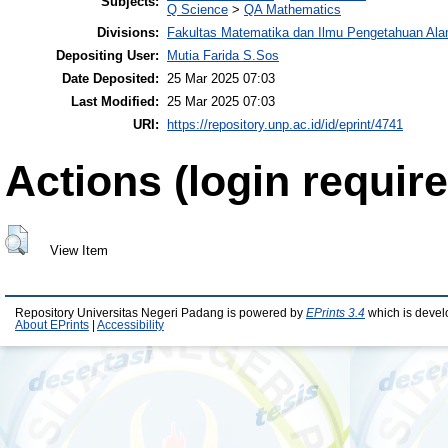
Subjects:
Q Science
>
QA Mathematics
Divisions:
Fakultas Matematika dan Ilmu Pengetahuan Al
Depositing User:
Mutia Farida S.Sos
Date Deposited:
25 Mar 2025 07:03
Last Modified:
25 Mar 2025 07:03
URI:
https://repository.unp.ac.id/id/eprint/4741
Actions (login require
View Item
Repository Universitas Negeri Padang is powered by
EPrints 3.4
which is devel
About EPrints
|
Accessibility