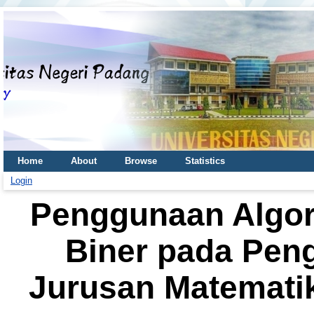
Home
About
Browse
Statistics
Login
Penggunaan Algor
Biner pada Pen
Jurusan Matemati