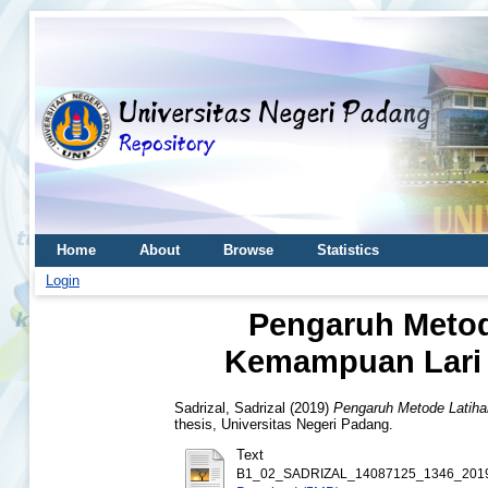
Home
About
Browse
Statistics
Login
Pengaruh Metode
Kemampuan Lari 
Sadrizal, Sadrizal
(2019)
Pengaruh Metode Latiha
thesis, Universitas Negeri Padang.
Text
B1_02_SADRIZAL_14087125_1346_2019