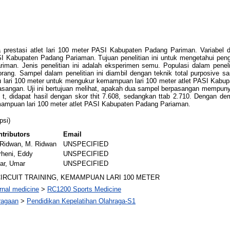
 prestasi atlet lari 100 meter PASI Kabupaten Padang Pariman. Variabel da
SI Kabupaten Padang Pariaman. Tujuan penelitian ini untuk mengetahui penga
iman. Jenis penelitian ini adalah eksperimen semu. Populasi dalam peneliti
ang. Sampel dalam penelitian ini diambil dengan teknik total purposive s
 lari 100 meter untuk mengukur kemampuan lari 100 meter atlet PASI Kabup
asangan. Uji ini bertujuan melihat, apakah dua sampel berpasangan mempunya
 t, didapat hasil dengan skor thit 7.608, sedangkan ttab 2.710. Dengan de
p kemampuan lari 100 meter atlet PASI Kabupaten Padang Pariaman.
psi)
tributors
Email
Ridwan, M. Ridwan
UNSPECIFIED
heni, Eddy
UNSPECIFIED
ar, Umar
UNSPECIFIED
IRCUIT TRAINING, KEMAMPUAN LARI 100 METER
rnal medicine
>
RC1200 Sports Medicine
ragaan
>
Pendidikan Kepelatihan Olahraga-S1