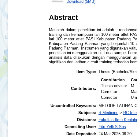
Download (5MB)
Abstract
Masalah dalam penelitian ini adalah : rendahnya
training dan kemampuan lari 100 meter atlet PA
lari 100 meter atlet PASI Kabupaten Padang Par
Kabupaten Padang Pariman yang berjumlah 10 or
Padang Pariman. Instrumen yang digunakan yaitu
penelitian ini menggunakan uji t dua sampel berp
analisis data dilakukan dengan menggunakan uji
signifikan dari latihan circuit training terhada
Item Type:
Thesis (Bachelor/Skri
Contribution
Con
Thesis advisor
M. 
Contributors:
Corrector
Mar
Corrector
Um
Uncontrolled Keywords:
METODE LATIHAN C
Subjects:
R Medicine
>
RC Inte
Divisions:
Fakultas Ilmu Keolah
Depositing User:
Fitri Yelli S.Sos
Date Deposited:
24 Mar 2025 06:20