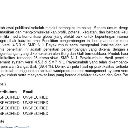
h awal publikasi sekolah melalui perangkat teknologi. Secara umum den
masikan dan mengkomunikasikan profil, potensi, kegiatan, dan berbagai keu
liki media komunikasi global yang efektif baik untuk kepentingan intern
gai pihak luar/eksternal.Penelitian pengembangan ini bertujuan untuk m
m versi 4.5.3 di SMP N 1 Payakumbuh serta mengetahui kualitas dan kev
nis penelitian ini adalah penelitian pengembangan yang dikenal dengan 
mbangan yang dikemukakan oleh Borg dan Gall termodifikasi. Produk hasil pe
raktikalitas terhadap 25 siswa-siswi SMP N 1 Payakumbuh. Hasil peneli
ement system versi 4.5.3 di SMP N 1 Payakumbuh yang telah dikembangkan
penilaian Sangat Baik (89,4 %). Demikian pula hasil uji praktikalitas terhad
te sekolah menggunakan aplikasi wordpress content management system vers
ayakumbuh serta masyarakat luas yang berada disekitar sekolah dan Kota
psi)
tributors
Email
SPECIFIED
UNSPECIFIED
SPECIFIED
UNSPECIFIED
SPECIFIED
UNSPECIFIED
SPECIFIED
UNSPECIFIED
ite
hnology (General)