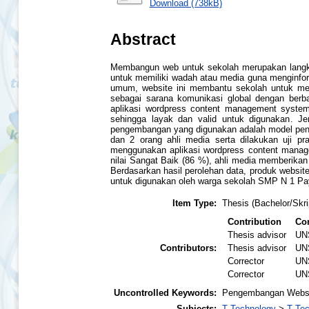
Download (738kB)
Abstract
Membangun web untuk sekolah merupakan langka
untuk memiliki wadah atau media guna menginfor
umum, website ini membantu sekolah untuk memi
sebagai sarana komunikasi global dengan berba
aplikasi wordpress content management syste
sehingga layak dan valid untuk digunakan. Je
pengembangan yang digunakan adalah model penge
dan 2 orang ahli media serta dilakukan uji p
menggunakan aplikasi wordpress content manag
nilai Sangat Baik (86 %), ahli media memberikan 
Berdasarkan hasil perolehan data, produk websi
untuk digunakan oleh warga sekolah SMP N 1 P
Item Type:
Thesis (Bachelor/Skri
Contribution
Con
Thesis advisor
UN
Contributors:
Thesis advisor
UN
Corrector
UN
Corrector
UN
Uncontrolled Keywords:
Pengembangan Webs
Subjects:
T Technology
>
T Tec