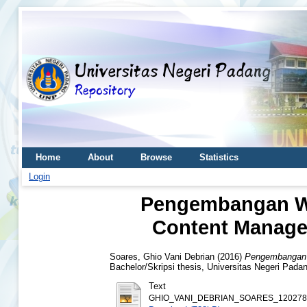
Home
About
Browse
Statistics
Login
Pengembangan We
Content Manage
Soares, Ghio Vani Debrian
(2016)
Pengembangan 
Bachelor/Skripsi thesis, Universitas Negeri Pada
Text
GHIO_VANI_DEBRIAN_SOARES_1202789