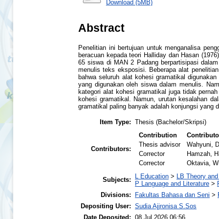
Download (5MB)
Abstract
Penelitian ini bertujuan untuk menganalisa pen
beracuan kepada teori Halliday dan Hasan (1976
65 siswa di MAN 2 Padang berpartisipasi dalam pe
menulis teks eksposisi. Beberapa alat penelitian
bahwa seluruh alat kohesi gramatikal digunakan d
yang digunakan oleh siswa dalam menulis. Namun
kategori alat kohesi gramatikal juga tidak perna
kohesi gramatikal. Namun, urutan kesalahan da
gramatikal paling banyak adalah konjungsi yang dii
Item Type:
Thesis (Bachelor/Skripsi)
Contribution
Contributo
Thesis advisor
Wahyuni, D
Contributors:
Corrector
Hamzah, 
Corrector
Oktavia, Wi
L Education
>
LB Theory and 
Subjects:
P Language and Literature
>
Divisions:
Fakultas Bahasa dan Seni
>
Depositing User:
Sudia Ajjronisa S.Sos
Date Deposited:
08 Jul 2026 06:56