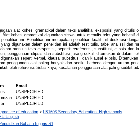
ggugaan alat kohesi gramatikal dalam teks analitikal eksposisi yang dituli
). Alat kohesi gramatikal digunakan siswa untuk menulis teks yang kohes
nelitian ini. Penelitian ini merupakan penelitian kualititaif deskripsi de
 yang digunakan dalam penelitian ini adalah test tulis, tabel analissi dan 
alam menulis teks eksposisi, seperti: rereferensi, substitusi, elipsis dan 
, penggunaan elipsis dan substitusi jarang sekali ditemukan di dalam tek
h digunakan seperti verbal, klausal substitusi, dan klausal elipsis. Ditemu
lam penggunaan alat paling banyak dan sedikit berbeda dengan urutan pe
kuti oleh referensi. Sebaliknya, kesalahan penggunaan alat paling sedikit adal
rs
Email
elvi
UNSPECIFIED
Hamzah
UNSPECIFIED
tri
UNSPECIFIED
practice of education
>
LB1603 Secondary Education. High schools
PE English
Pendidikan Bahasa Inggris-S1