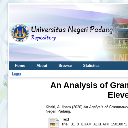
Home
About
Browse
Statistics
Login
An Analysis of Gra
Elev
Khairi, Al Ilham
(2020)
An Analysis of Grammatica
Negeri Padang.
Text
final_B1_3_ILHAM_ALKHAIRI_15018071