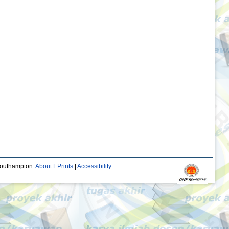
 Southampton.
About EPrints
|
Accessibility