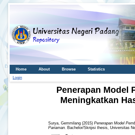
Home
About
Browse
Statistics
Login
Penerapan Model P
Meningkatkan Hasi
Surya, Gemmilang
(2015)
Penerapan Model Pembel
Pariaman.
Bachelor/Skripsi thesis, Universitas N