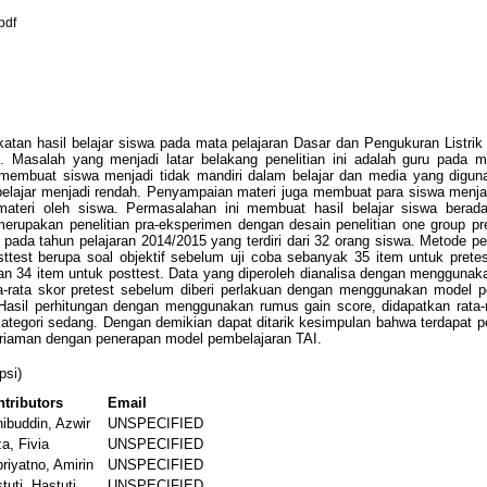
pdf
ngkatan hasil belajar siswa pada mata pelajaran Dasar dan Pengukuran Lis
n. Masalah yang menjadi latar belakang penelitian ini adalah guru pad
membuat siswa menjadi tidak mandiri dalam belajar dan media yang diguna
 belajar menjadi rendah. Penyampaian materi juga membuat para siswa menja
 materi oleh siswa. Permasalahan ini membuat hasil belajar siswa bera
 merupakan penelitian pra-eksperimen dengan desain penelitian one group pre
pada tahun pelajaran 2014/2015 yang terdiri dari 32 orang siswa. Metode p
posttest berupa soal objektif sebelum uji coba sebanyak 35 item untuk pret
dan 34 item untuk posttest. Data yang diperoleh dianalisa dengan menggunaka
a-rata skor pretest sebelum diberi perlakuan dengan menggunakan model p
 Hasil perhitungan dengan menggunakan rumus gain score, didapatkan rata-rat
kategori sedang. Dengan demikian dapat ditarik kesimpulan bahwa terdapat pe
ariaman dengan penerapan model pembelajaran TAI.
psi)
tributors
Email
ibuddin, Azwir
UNSPECIFIED
za, Fivia
UNSPECIFIED
riyatno, Amirin
UNSPECIFIED
tuti, Hastuti
UNSPECIFIED