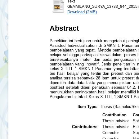
Text
GEMMILANG_SURYA_13733_844_2015.
Download (2MB)
Abstract
Penelitian ini bertujuan untuk mengetahui peni
Assisted Individualization di SMKN 1 Pariama
pembelajaran yang tepat. Metode pembelajaran 
belajar sehingga partisipasi siswa dalam proses
terselesaikanya materi dari pada penguasaan
pembelajaran yang inovatif. Jenis penelitian ini
kelas X TITL 1 SMKN 1 Pariaman yang terdaftar 
tes hasil belajar yang terdiri dari pretest dan 
analisa tersisa sebanyak 28 item untuk pretest 
diperoleh data-data fakta yang menunjukkan rat
posttest setelah diberi perlakuan sebesar 84,2.
menunjukkan peningkatan hasil belajar memiliki 
Pengukuran Listrik di Kelas X TITL 1 SMKN 1 P
Item Type:
Thesis (Bachelor/Skri
Contribution
Con
Thesis advisor
Sah
Contributors:
Thesis advisor
Eli
Corrector
Sup
Corrector
Has