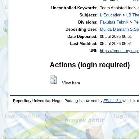
Uncontrolled Keywords:
Team Assisted Individ
Subjects:
L Education
>
LB The
Divisions:
Fakultas Teknik
>
Pe
Depositing User:
Mulida Djamarin S.S
Date Deposited:
08 Jul 2026 06:51
Last Modified:
08 Jul 2026 06:51
URI:
https://repository.unp
Actions (login required)
View Item
Repository Universitas Negeri Padang is powered by
EPrints 3.4
which is 