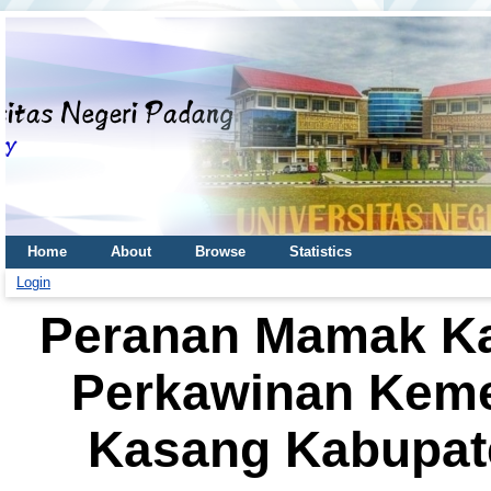
Home
About
Browse
Statistics
Login
Peranan Mamak K
Perkawinan Keme
Kasang Kabupat