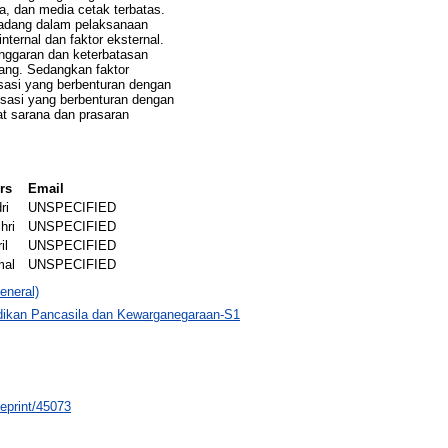
a, dan media cetak terbatas.
adang dalam pelaksanaan
internal dan faktor eksternal.
anggaran dan keterbatasan
ang. Sedangkan faktor
isasi yang berbenturan dengan
isasi yang berbenturan dengan
at sarana dan prasaran
rs
Email
ri
UNSPECIFIED
hri
UNSPECIFIED
il
UNSPECIFIED
mal
UNSPECIFIED
eneral)
dikan Pancasila dan Kewarganegaraan-S1
/eprint/45073