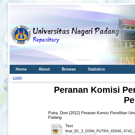
Home
About
Browse
Statistics
Login
Peranan Komisi Pe
Pe
Putra, Doni
(2012)
Peranan Komisi Pemilihan Umu
Padang.
Text
final_B1_3_DONI_PUTRA_65040_4742_2