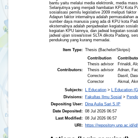
bantu yaitu melalui media elektronik, media mass
Selanjutnya yang menjadi hambatan KPU Kota P
sosialisasi pemilu legislative 2009 meliputi faktor 
Adapun faktor internalnya adalah permasalahan 
sumber daya manusia yang ada di KPU kota Pad
eksternalnya adalah penjadwalan kegiatan sosial
kegiatan KPU lainnya, dan jadwal kegiatan sosial
jadwal ujian siswa/siswi SLTA dikota Padang, ser
pendukung yang kurang memadai.
Item Type:
Thesis (Bachelor/Skripsi)
Contribution
Contributo
Thesis advisor
Frinaldi, Ald
Contributors:
Thesis advisor
Adnan, Fac
Corrector
Dasril, Dasr
Corrector
Akmal, Ak
Subjects:
L Education
>
L Education (G
Divisions:
Fakultas Ilmu Sosial
>
Pendi
Depositing User:
Dina Aulia Sari S.IP
Date Deposited:
08 Jul 2026 06:57
Last Modified:
08 Jul 2026 06:57
URI:
https://repository.unp.ac.id/id