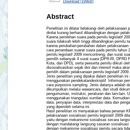
Download (199kB)
Abstract
Penelitian ini dilatar belakangi oleh pelaksanaan p
dinilai kurang berhasil dibandingkan dengan pela
Karena perolehan suara pada pemilu legislatif 200
suara tidaksah lebih tinggi dibandingkan pemilu t
karena perubahan-perubahan dalam pelaksanaan pem
cara penandaan suarat suara pada pemilu tahun
pemilu legislatif 2009 mencontreng, dan surat sua
pemilih sebanyak 4 surat suara (DPR-RI, DPRD 
Kota, dan DPD), serta peeserta pemilu diikuti oleh 
disosialisasikan sejak dini dan intensif maka ak
pemilih dalam pelaksanaan pemilu legislatif 2009.
Jenis penelitian yang dipakai dalam penelitian ini 
menggunakan pendekatandeskriptif. Informan penel
cara purposive sampling. Jenis datanya adalah d
dikumpulkan melalui wawancara, dan studi doku
pengumuman, instruksi, peraturan dan lain-lain. 
menggunakan triangulasi sumber data. Kemudian d
data, penyajian data, interprestasi data dan peng
yang diperoleh selama ini.
Hasil penelitian ini menyatakan bahwa peranan
pelaksanaan sosialisasi pemilu legislatif 2009 di
yaitu dengan mekanisme sosialisas secara lang
dengan mandatangi langsung sasaran sosialisasi p
dengan mekanisme sosialisasi pemilu secara tid