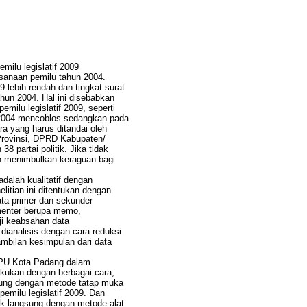
emilu legislatif 2009
ksanaan pemilu tahun 2004.
9 lebih rendah dan tingkat surat
ahun 2004. Hal ini disebabkan
ilu legislatif 2009, seperti
 2004 mencoblos sedangkan pada
ra yang harus ditandai oleh
Provinsi, DPRD Kabupaten/
38 partai politik. Jika tidak
an menimbulkan keraguan bagi
adalah kualitatif dengan
itian ini ditentukan dengan
ata primer dan sekunder
menter berupa memo,
Uji keabsahan data
ianalisis dengan cara reduksi
ambilan kesimpulan dari data
 KPU Kota Padang dalam
lakukan dengan berbagai cara,
sung dengan metode tatap muka
emilu legislatif 2009. Dan
ak langsung dengan metode alat