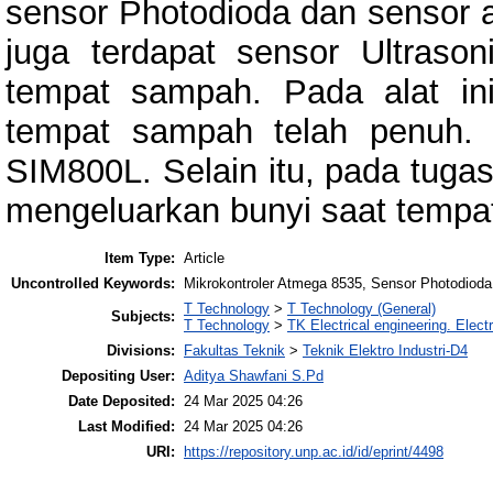
sensor Photodioda dan sensor ai
juga terdapat sensor Ultras
tempat sampah. Pada alat in
tempat sampah telah penuh
SIM800L. Selain itu, pada tugas
mengeluarkan bunyi saat tempa
Item Type:
Article
Uncontrolled Keywords:
Mikrokontroler Atmega 8535, Sensor Photodioda
T Technology
>
T Technology (General)
Subjects:
T Technology
>
TK Electrical engineering. Elect
Divisions:
Fakultas Teknik
>
Teknik Elektro Industri-D4
Depositing User:
Aditya Shawfani S.Pd
Date Deposited:
24 Mar 2025 04:26
Last Modified:
24 Mar 2025 04:26
URI:
https://repository.unp.ac.id/id/eprint/4498