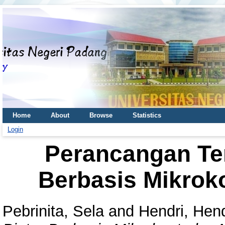
Home
About
Browse
Statistics
Login
Perancangan Te
Berbasis Mikrok
Pebrinita, Sela
and
Hendri, Hend