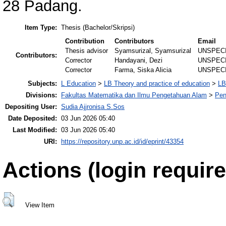
28 Padang.
Item Type:
Thesis (Bachelor/Skripsi)
Contribution
Contributors
Email
Thesis advisor
Syamsurizal, Syamsurizal
UNSPEC
Contributors:
Corrector
Handayani, Dezi
UNSPEC
Corrector
Farma, Siska Alicia
UNSPEC
Subjects:
L Education
>
LB Theory and practice of education
>
LB
Divisions:
Fakultas Matematika dan Ilmu Pengetahuan Alam
>
Pen
Depositing User:
Sudia Ajjronisa S.Sos
Date Deposited:
03 Jun 2026 05:40
Last Modified:
03 Jun 2026 05:40
URI:
https://repository.unp.ac.id/id/eprint/43354
Actions (login require
View Item