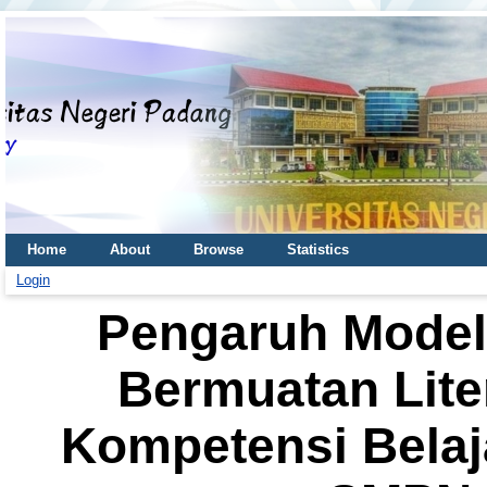
Home
About
Browse
Statistics
Login
Pengaruh Model
Bermuatan Lite
Kompetensi Belaja