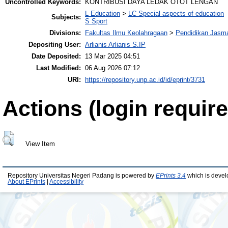
Uncontrolled Keywords:
KONTRIBUSI DAYA LEDAK OTOT LENGAN
L Education
>
LC Special aspects of education
Subjects:
S Sport
Divisions:
Fakultas Ilmu Keolahragaan
>
Pendidikan Jasma
Depositing User:
Arlianis Arlianis S.IP
Date Deposited:
13 Mar 2025 04:51
Last Modified:
06 Aug 2026 07:12
URI:
https://repository.unp.ac.id/id/eprint/3731
Actions (login require
View Item
Repository Universitas Negeri Padang is powered by
EPrints 3.4
which is devel
About EPrints
|
Accessibility