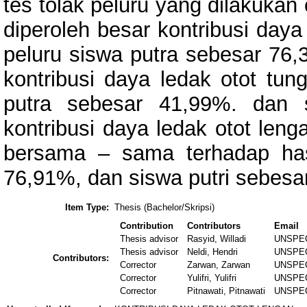
tes tolak peluru yang dilakukan
diperoleh besar kontribusi daya
peluru siswa putra sebesar 76,
kontribusi daya ledak otot tung
putra sebesar 41,99%. dan 
kontribusi daya ledak otot leng
bersama – sama terhadap hasi
76,91%, dan siswa putri sebesa
Item Type:
Thesis (Bachelor/Skripsi)
Contribution
Contributors
Email
Thesis advisor
Rasyid, Willadi
UNSPE
Thesis advisor
Neldi, Hendri
UNSPE
Contributors:
Corrector
Zarwan, Zarwan
UNSPE
Corrector
Yulifri, Yulifri
UNSPE
Corrector
Pitnawati, Pitnawati
UNSPE