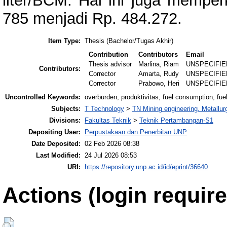
liter/BCM. Hal ini juga mempe
785 menjadi Rp. 484.272.
Item Type:
Thesis (Bachelor/Tugas Akhir)
Contribution
Contributors
Email
Thesis advisor
Marlina, Riam
UNSPECIFIE
Contributors:
Corrector
Amarta, Rudy
UNSPECIFIE
Corrector
Prabowo, Heri
UNSPECIFIE
Uncontrolled Keywords:
overburden, produktivitas, fuel consumption, fuel 
Subjects:
T Technology
>
TN Mining engineering. Metallur
Divisions:
Fakultas Teknik
>
Teknik Pertambangan-S1
Depositing User:
Perpustakaan dan Penerbitan UNP
Date Deposited:
02 Feb 2026 08:38
Last Modified:
24 Jul 2026 08:53
URI:
https://repository.unp.ac.id/id/eprint/36640
Actions (login require