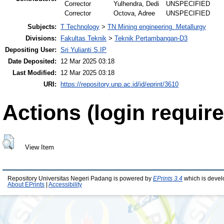
Corrector
Yulhendra, Dedi
UNSPECIFIED
Corrector
Octova, Adree
UNSPECIFIED
Subjects:
T Technology
>
TN Mining engineering. Metallurgy
Divisions:
Fakultas Teknik
>
Teknik Pertambangan-D3
Depositing User:
Sri Yulianti S.IP
Date Deposited:
12 Mar 2025 03:18
Last Modified:
12 Mar 2025 03:18
URI:
https://repository.unp.ac.id/id/eprint/3610
Actions (login require
View Item
Repository Universitas Negeri Padang is powered by
EPrints 3.4
which is devel
About EPrints
|
Accessibility