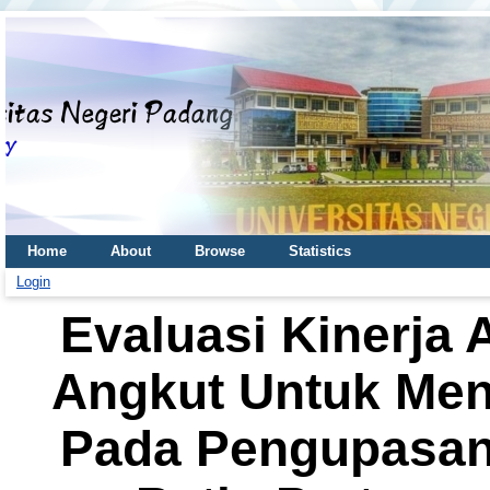
Home
About
Browse
Statistics
Login
Evaluasi Kinerja A
Angkut Untuk Men
Pada Pengupasan