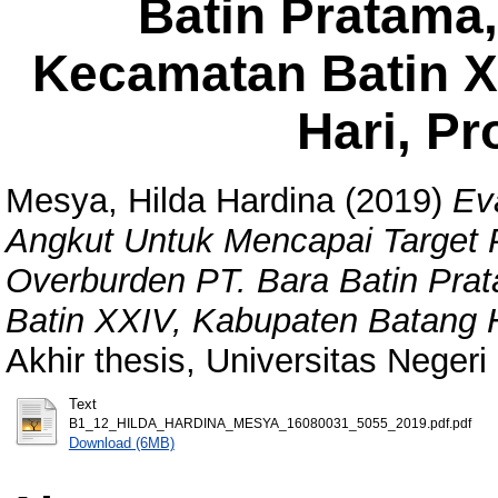
Batin Pratama
Kecamatan Batin X
Hari, Pr
Mesya, Hilda Hardina
(2019)
Ev
Angkut Untuk Mencapai Target
Overburden PT. Bara Batin Pr
Batin XXIV, Kabupaten Batang H
Akhir thesis, Universitas Neger
Text
B1_12_HILDA_HARDINA_MESYA_16080031_5055_2019.pdf.pdf
Download (6MB)