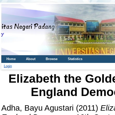
Home
About
Browse
Statistics
Login
Elizabeth the Gold
England Democ
Adha, Bayu Agustari
(2011)
Eliz