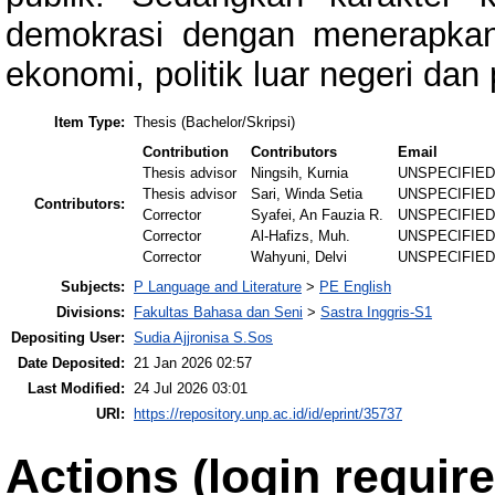
demokrasi dengan menerapkan 
ekonomi, politik luar negeri dan
Item Type:
Thesis (Bachelor/Skripsi)
Contribution
Contributors
Email
Thesis advisor
Ningsih, Kurnia
UNSPECIFIE
Thesis advisor
Sari, Winda Setia
UNSPECIFIE
Contributors:
Corrector
Syafei, An Fauzia R.
UNSPECIFIE
Corrector
Al-Hafizs, Muh.
UNSPECIFIE
Corrector
Wahyuni, Delvi
UNSPECIFIE
Subjects:
P Language and Literature
>
PE English
Divisions:
Fakultas Bahasa dan Seni
>
Sastra Inggris-S1
Depositing User:
Sudia Ajjronisa S.Sos
Date Deposited:
21 Jan 2026 02:57
Last Modified:
24 Jul 2026 03:01
URI:
https://repository.unp.ac.id/id/eprint/35737
Actions (login require