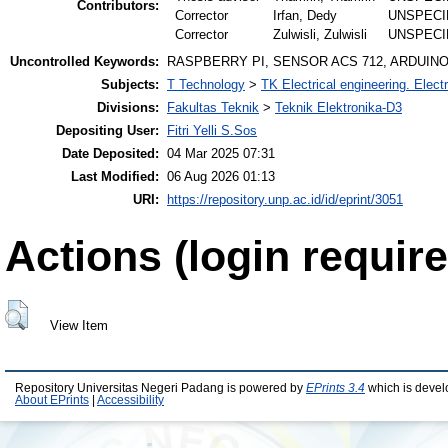
Contributors:
Corrector
Irfan, Dedy
UNSPECI
Corrector
Zulwisli, Zulwisli
UNSPECI
Uncontrolled Keywords:
RASPBERRY PI, SENSOR ACS 712, ARDUINO
Subjects:
T Technology
>
TK Electrical engineering. Elect
Divisions:
Fakultas Teknik
>
Teknik Elektronika-D3
Depositing User:
Fitri Yelli S.Sos
Date Deposited:
04 Mar 2025 07:31
Last Modified:
06 Aug 2026 01:13
URI:
https://repository.unp.ac.id/id/eprint/3051
Actions (login require
View Item
Repository Universitas Negeri Padang is powered by
EPrints 3.4
which is devel
About EPrints
|
Accessibility