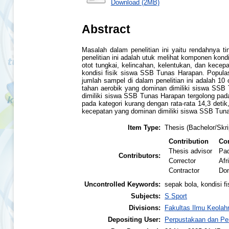
Download (2MB)
Abstract
Masalah dalam penelitian ini yaitu rendahnya ti
penelitian ini adalah utuk melihat komponen kond
otot tungkai, kelincahan, kelentukan, dan kecepa
kondisi fisik siswa SSB Tunas Harapan. Popula
jumlah sampel di dalam penelitian ini adalah 10
tahan aerobik yang dominan dimiliki siswa SSB 
dimiliki siswa SSB Tunas Harapan tergolong pad
pada kategori kurang dengan rata-rata 14,3 deti
kecepatan yang dominan dimiliki siswa SSB Tunas
Item Type:
Thesis (Bachelor/Skri
Contribution
Con
Thesis advisor
Pad
Contributors:
Corrector
Afr
Contractor
Don
Uncontrolled Keywords:
sepak bola, kondisi fi
Subjects:
S Sport
Divisions:
Fakultas Ilmu Keolah
Depositing User:
Perpustakaan dan Pe