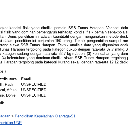
ngkat kondisi fisik yang dimiliki pemain SSB Tunas Harapan. Variabel dalam 
isi fisik yang dominan berpengaruh terhadap kondisi fisik pemain sepakbola 
tan. Jenis penelitian ini adalah kuantitatif dengan mengunakan metode desk
si dalam penelitian ini berjumlah 150 orang. Teknik pengambilan sampel 
 orang siswa SSB Tunas Harapan. Teknik analisis data yang digunakan adalah
Tunas Harapan tergolong pada kategori cukup dengan rata-rata 37,7 ml/kg.B
a kategori sedang dengan rata-rata 82,7 kg-m/scon, (3) kelincahan yang dom
k, (4) kelentukan yang dominan dimiliki siswa SSB Tunas Harapan tergolong 
 Harapan tergolong pada kategori kurang sekali dengan rata-rata 12,12 detik
psi)
tributors
Email
li, Padli
UNSPECIFIED
izal, Afrizal
UNSPECIFIED
ie, Donie
UNSPECIFIED
sik
ragaan
>
Pendidikan Kepelatihan Olahraga-S1
nerbitan UNP