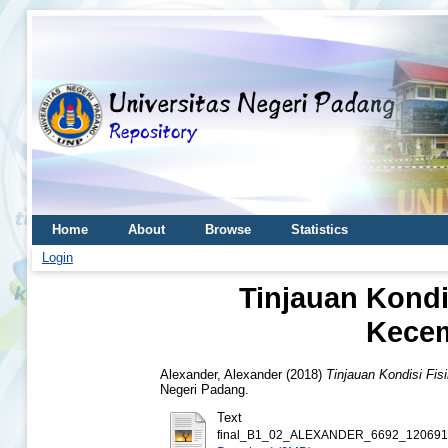
Home
About
Browse
Statistics
Login
Tinjauan Kond
Kece
Alexander, Alexander
(2018)
Tinjauan Kondisi F
Negeri Padang.
Text
final_B1_02_ALEXANDER_6692_120691