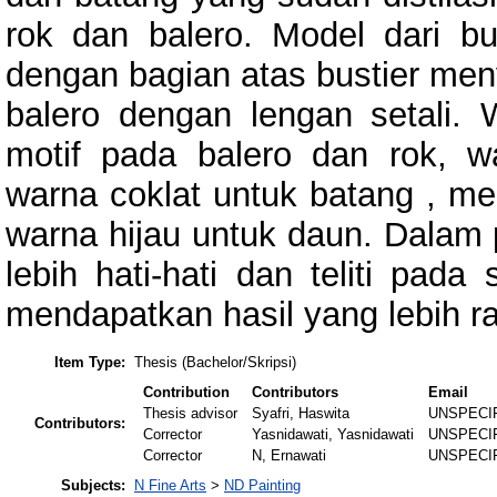
rok dan balero. Model dari b
dengan bagian atas bustier me
balero dengan lengan setali.
motif pada balero dan rok, 
warna coklat untuk batang , me
warna hijau untuk daun. Dalam 
lebih hati-hati dan teliti pad
mendapatkan hasil yang lebih r
Item Type:
Thesis (Bachelor/Skripsi)
Contribution
Contributors
Email
Thesis advisor
Syafri, Haswita
UNSPECI
Contributors:
Corrector
Yasnidawati, Yasnidawati
UNSPECI
Corrector
N, Ernawati
UNSPECI
Subjects:
N Fine Arts
>
ND Painting