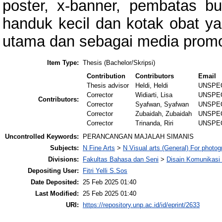
poster, x-banner, pembatas b
handuk kecil dan kotak obat y
utama dan sebagai media promo
Item Type:
Thesis (Bachelor/Skripsi)
Contribution
Contributors
Email
Thesis advisor
Heldi, Heldi
UNSPE
Corrector
Widiarti, Lisa
UNSPE
Contributors:
Corrector
Syafwan, Syafwan
UNSPE
Corrector
Zubaidah, Zubaidah
UNSPE
Corrector
Trinanda, Riri
UNSPE
Uncontrolled Keywords:
PERANCANGAN MAJALAH SIMANIS
Subjects:
N Fine Arts
>
N Visual arts (General) For photo
Divisions:
Fakultas Bahasa dan Seni
>
Disain Komunikasi 
Depositing User:
Fitri Yelli S.Sos
Date Deposited:
25 Feb 2025 01:40
Last Modified:
25 Feb 2025 01:40
URI:
https://repository.unp.ac.id/id/eprint/2633