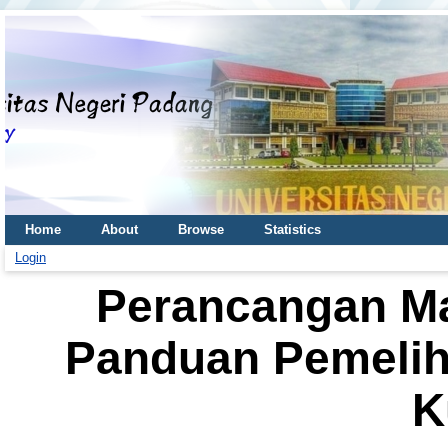
Home
About
Browse
Statistics
Login
Perancangan Ma
Panduan Pemelih
K