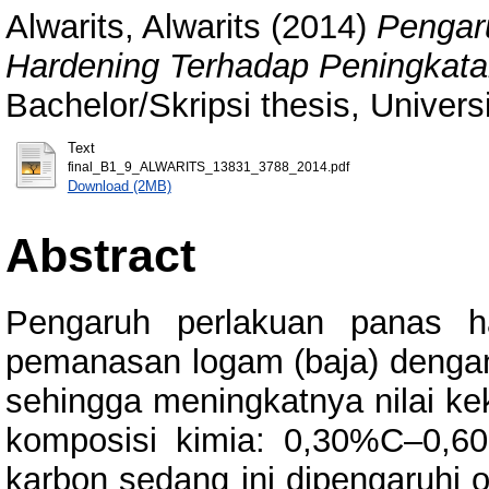
Alwarits, Alwarits
(2014)
Pengar
Hardening Terhadap Peningkat
Bachelor/Skripsi thesis, Univer
Text
final_B1_9_ALWARITS_13831_3788_2014.pdf
Download (2MB)
Abstract
Pengaruh perlakuan panas h
pemanasan logam (baja) dengan
sehingga meningkatnya nilai ke
komposisi kimia: 0,30%C–0,60
karbon sedang ini dipengaruhi o