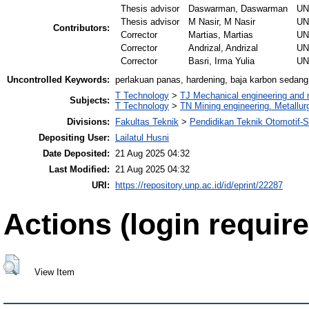
Thesis advisor
Daswarman, Daswarman
UN
Thesis advisor
M Nasir, M Nasir
UN
Contributors:
Corrector
Martias, Martias
UN
Corrector
Andrizal, Andrizal
UN
Corrector
Basri, Irma Yulia
UN
Uncontrolled Keywords:
perlakuan panas, hardening, baja karbon sedang
T Technology
>
TJ Mechanical engineering and
Subjects:
T Technology
>
TN Mining engineering. Metallur
Divisions:
Fakultas Teknik
>
Pendidikan Teknik Otomotif-
Depositing User:
Lailatul Husni
Date Deposited:
21 Aug 2025 04:32
Last Modified:
21 Aug 2025 04:32
URI:
https://repository.unp.ac.id/id/eprint/22287
Actions (login require
View Item