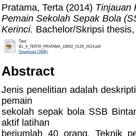
Pratama, Terta
(2014)
Tinjauan 
Pemain Sekolah Sepak Bola (SS
Kerinci.
Bachelor/Skripsi thesis,
Text
B1_4_TERTA_PRATAMA_18852_5129_2014.pdf
Download (2MB)
Abstract
Jenis penelitian adalah deskript
pemain
sekolah sepak bola SSB Bintan
aktif latihan
berjumlah 40 orang. Teknik p