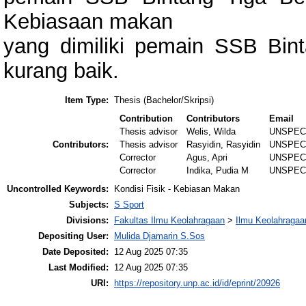
Kebiasaan makan
yang dimiliki pemain SSB Bint
kurang baik.
Item Type:
Thesis (Bachelor/Skripsi)
Contribution
Contributors
Email
Thesis advisor
Welis, Wilda
UNSPEC
Contributors:
Thesis advisor
Rasyidin, Rasyidin
UNSPEC
Corrector
Agus, Apri
UNSPEC
Corrector
Indika, Pudia M
UNSPEC
Uncontrolled Keywords:
Kondisi Fisik - Kebiasan Makan
Subjects:
S Sport
Divisions:
Fakultas Ilmu Keolahragaan
>
Ilmu Keolahragaa
Depositing User:
Mulida Djamarin S.Sos
Date Deposited:
12 Aug 2025 07:35
Last Modified:
12 Aug 2025 07:35
URI:
https://repository.unp.ac.id/id/eprint/20926